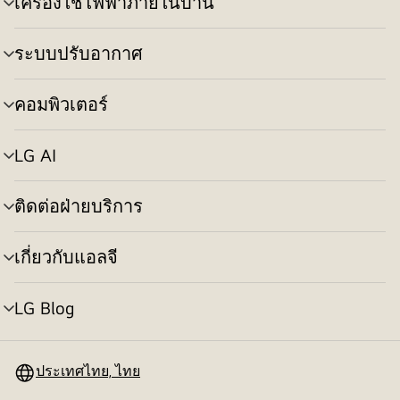
เครื่องใช้ไฟฟ้าภายในบ้าน
สลับ
เมนู
ระบบปรับอากาศ
สลับ
เมนู
คอมพิวเตอร์
สลับ
เมนู
LG AI
สลับ
เมนู
ติดต่อฝ่ายบริการ
สลับ
เมนู
เกี่ยวกับแอลจี
สลับ
เมนู
LG Blog
สลับ
เมนู
ประเทศไทย, ไทย