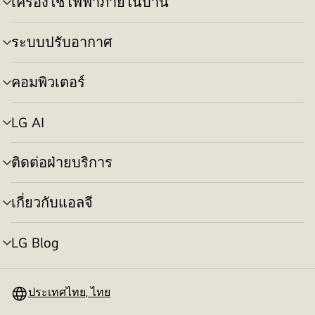
เครื่องใช้ไฟฟ้าภายในบ้าน
สลับ
เมนู
ระบบปรับอากาศ
สลับ
เมนู
คอมพิวเตอร์
สลับ
เมนู
LG AI
สลับ
เมนู
ติดต่อฝ่ายบริการ
สลับ
เมนู
เกี่ยวกับแอลจี
สลับ
เมนู
LG Blog
สลับ
เมนู
ประเทศไทย, ไทย