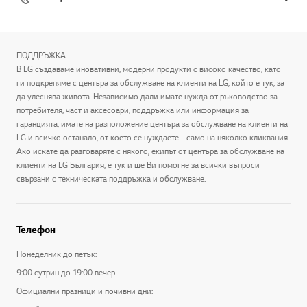
ПОДДРЪЖКА
В LG създаваме иновативни, модерни продукти с високо качество, като
ги подкрепяме с центъра за обслужване на клиенти на LG, който е тук, за
да улеснява живота. Независимо дали имате нужда от ръководство за
потребителя, част и аксесоари, поддръжка или информация за
гаранцията, имате на разположение центъра за обслужване на клиенти на
LG и всичко останало, от което се нуждаете - само на няколко кликвания.
Ако искате да разговаряте с някого, екипът от центъра за обслужване на
клиенти на LG България, е тук и ще Ви помогне за всички въпроси
свързани с техническата поддръжка и обслужване.
Телефон
Понеделник до петък:
9:00 сутрин до 19:00 вечер
Официални празници и почивни дни: