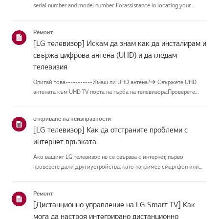
serial number and model number. Forassistance in locating your
product's information choose your LG product fromthe categories
below.Изберете Вашия продуктThis guide was crea...
Ремонт
[LG телевизор] Искам да знам как да инсталирам и
свържа цифрова антена (UHD) и да гледам
телевизия
Опитай това-----------Имаш ли UHD антена?➔ Свържете UHD
антената към UHD TV порта на гърба на телевизора.Проверете
наличните региони за UHD приемане.Как да свържете
антенаИнсталирайте антена на място, където може да приема
откриване на неизправности
UHD сигнал, и я с...
[LG телевизор] Как да отстраните проблеми с
интернет връзката
Ако вашият LG телевизор не се свързва с интернет, първо
проверете дали другиустройства, като например смартфон или
лаптоп, могат да се свържат към същатамрежа.Ако никое
устройство не може да се свърже, проблемът вероятно е във
Ремонт
вашия рутерил...
[Дистанционно управление на LG Smart TV] Как
мога да настроя интегрирано дистанционно