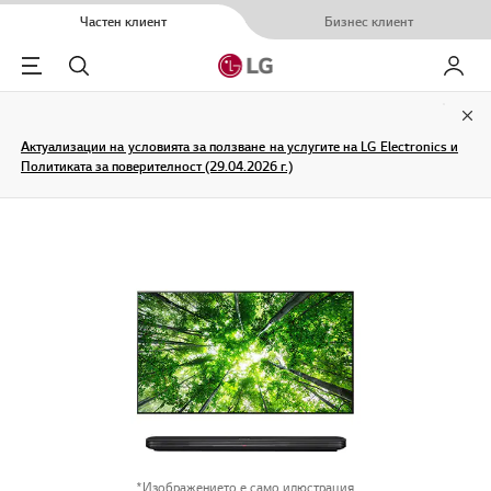
Частен клиент
Бизнес клиент
Menu
Търсене
Моят L
Clo
Актуализации на условията за ползване на услугите на LG Electronics и
Политиката за поверителност (29.04.2026 г.)
*Изображението е само илюстрация.