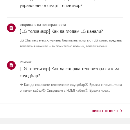
управление в смарт телевизор?
откриване на неизправности
[LG телевизор] Как да гледам LG канали?
LG Channels е ексклузивна, безплатна услуга от LG, която предава
телевизия наживо – включително новини, телевизионни
предавания и забавления – през интернетбез допълнително
оборудване.Можете лесно да получите достъп до услугата, като
Ремонт
натисн...
[LG телевизор] Как да свържа телевизора си към
саундбар?
➔ Как да свържете телевизор и саундбар① Връзка с помощта на
оптичен кабел② Свързване с HDMI кабел③ Връзка чрез
Bluetooth※ В зависимост от модела, бутоните на дистанционното
управление и корпуса можеда са различни.Опитай това-----------
Връзк...
ВИЖТЕ ПОВЕЧЕ