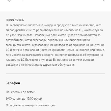
ПОДДРЪЖКА
В LG създаваме иновативни, модерни продукти с високо качество, като
ги подкрепяме с центъра за обслужване на клиенти на LG, който е тук, за
да улеснява живота. Независимо дали имате нужда от ръководство за
потребителя, част и аксесоари, поддръжка или информация за
гаранцията, имате на разположение центъра за обслужване на клиенти на
LG и всичко останало, от което се нуждаете - само на няколко кликвания.
Ако искате да разговаряте с някого, екипът от центъра за обслужване на
клиенти на LG България, е тук и ще Ви помогне за всички въпроси
свързани с техническата поддръжка и обслужване.
Телефон
Понеделник до петък:
9:00 сутрин до 19:00 вечер
Официални празници и почивни дни: