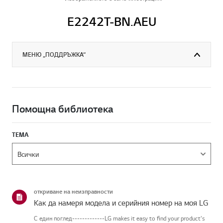
E2242T-BN.AEU
МЕНЮ „ПОДДРЪЖКА“
Помощна библиотека
ТЕМА
откриване на неизправности
Как да намеря модела и серийния номер на моя LG
С един поглед-------------LG makes it easy to find your product's