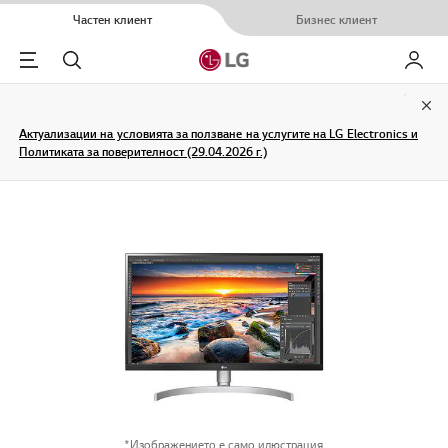
Частен клиент
Бизнес клиент
Menu
Търсене
Моят L
Clo
Актуализации на условията за ползване на услугите на LG Electronics и
Политиката за поверителност (29.04.2026 г.)
*Изображението е само илюстрация.