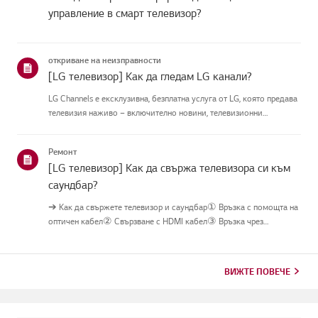
управление в смарт телевизор?
откриване на неизправности
[LG телевизор] Как да гледам LG канали?
LG Channels е ексклузивна, безплатна услуга от LG, която предава
телевизия наживо – включително новини, телевизионни
предавания и забавления – през интернетбез допълнително
оборудване.Можете лесно да получите достъп до услугата, като
Ремонт
натисн...
[LG телевизор] Как да свържа телевизора си към
саундбар?
➔ Как да свържете телевизор и саундбар① Връзка с помощта на
оптичен кабел② Свързване с HDMI кабел③ Връзка чрез
Bluetooth※ В зависимост от модела, бутоните на дистанционното
управление и корпуса можеда са различни.Опитай това-----------
Връзк...
ВИЖТЕ ПОВЕЧЕ