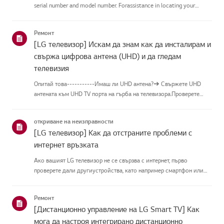
serial number and model number. Forassistance in locating your
product's information choose your LG product fromthe categories
below.Изберете Вашия продуктThis guide was crea...
Ремонт
[LG телевизор] Искам да знам как да инсталирам и
свържа цифрова антена (UHD) и да гледам
телевизия
Опитай това-----------Имаш ли UHD антена?➔ Свържете UHD
антената към UHD TV порта на гърба на телевизора.Проверете
наличните региони за UHD приемане.Как да свържете
антенаИнсталирайте антена на място, където може да приема
откриване на неизправности
UHD сигнал, и я с...
[LG телевизор] Как да отстраните проблеми с
интернет връзката
Ако вашият LG телевизор не се свързва с интернет, първо
проверете дали другиустройства, като например смартфон или
лаптоп, могат да се свържат към същатамрежа.Ако никое
устройство не може да се свърже, проблемът вероятно е във
Ремонт
вашия рутерил...
[Дистанционно управление на LG Smart TV] Как
мога да настроя интегрирано дистанционно