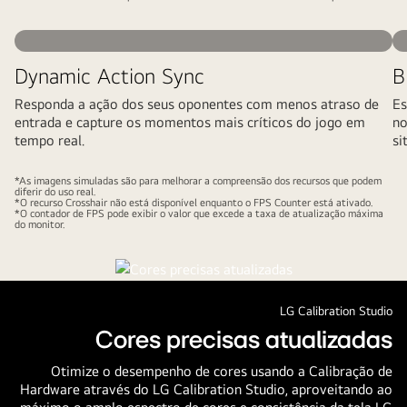
Dynamic Action Sync
B
Responda a ação dos seus oponentes com menos atraso de
Es
entrada e capture os momentos mais críticos do jogo em
no
tempo real.
si
*As imagens simuladas são para melhorar a compreensão dos recursos que podem
diferir do uso real.
*O recurso Crosshair não está disponível enquanto o FPS Counter está ativado.
*O contador de FPS pode exibir o valor que excede a taxa de atualização máxima
do monitor.
LG Calibration Studio
Cores precisas atualizadas
Otimize o desempenho de cores usando a Calibração de
Hardware através do LG Calibration Studio, aproveitando ao