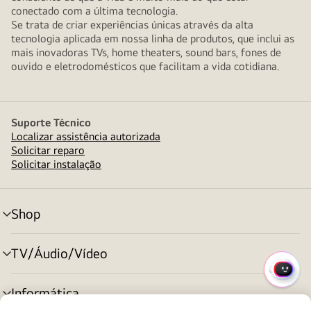
conectado com a última tecnologia.
Se trata de criar experiências únicas através da alta
tecnologia aplicada em nossa linha de produtos, que inclui as
mais inovadoras TVs, home theaters, sound bars, fones de
ouvido e eletrodomésticos que facilitam a vida cotidiana.
Suporte Técnico
Localizar assistência autorizada
Solicitar reparo
Solicitar instalação
Shop
alternar
menu
TV/Áudio/Vídeo
alternar
menu
MENU
Informática
RÁPI
alternar