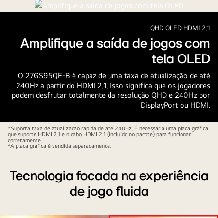
QHD OLED HDMI 2.1
Amplifique a saída de jogos com
tela OLED
O 27GS95QE-B é capaz de uma taxa de atualização de até
240Hz a partir do HDMI 2.1. Isso significa que os jogadores
podem desfrutar totalmente da resolução QHD e 240Hz por
DisplayPort ou HDMI.
*Suporta taxa de atualização rápida de até 240Hz. É necessária uma placa gráfica
que suporte HDMI 2.1 e o cabo HDMI 2.1 (incluído no pacote) para funcionar
corretamente.
*A placa gráfica é vendida separadamente.
Tecnologia focada na experiência
de jogo fluida