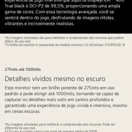
True black e DCI-P3 de 98,5%, proporcionando uma ampla
gama de cores. Com essa tecnologia avançada, você se
sentirá dentro do jogo, desfrutando de imagens nítidas,
vibrantes e incrivelmente realistas.
*As imagens simuladas são para melhorar a compreensão dos recursos que podem
diferir do uso real.
*O brilho do monitor é comparado ao modelo anterior, LG UltraGear 27GR95QE-B
275nits até 1000nits
Detalhes vívidos mesmo no escuro
Este monitor tem um brilho potente de 275nits em uso
padrão e pode atingir até 1000nits, tornando-se capaz de
capturar os detalhes mais sutis em cantos profundos e
garantindo uma experiência de jogo vívida e imersiva, mesmo
em cenas escuras.
*As imagens simuladas para melhorar a compreensão dos recursos. Pode ser
diferente do uso real.
*275 nits é o brilho típico com nível de imagem médio de 100%.