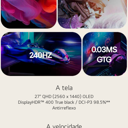
27GS95QE
A tela
27" QHD (2560 x 1440) OLED
DisplayHDR™ 400 True black / DCI-P3 98.5%**
Antirreflexo
A velocidade