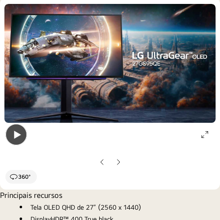
ope
Open
gall
gallery
pop
Slide
Próximo
popup
anterior
slide
360°
Principais recursos
Tela OLED QHD de 27” (2560 x 1440)
DisplayHDR™ 400 True black