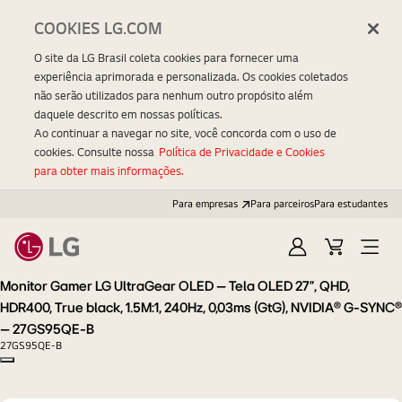
COOKIES LG.COM
O site da LG Brasil coleta cookies para fornecer uma
experiência aprimorada e personalizada. Os cookies coletados
não serão utilizados para nenhum outro propósito além
daquele descrito em nossas políticas.
Ao continuar a navegar no site, você concorda com o uso de
cookies. Consulte nossa
Política de Privacidade e Cookies
para obter mais informações.
Para empresas
Para parceiros
Para estudantes
Entrar
Carrinho
Open
Menu
Monitor Gamer LG UltraGear OLED – Tela OLED 27”, QHD,
HDR400, True black, 1.5M:1, 240Hz, 0,03ms (GtG), NVIDIA® G-SYNC®
– 27GS95QE-B
27GS95QE-B
Copy model name