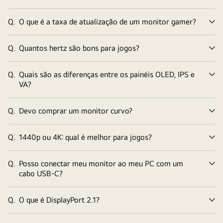
Q.
O que é a taxa de atualização de um monitor gamer?
Ex
Q.
Quantos hertz são bons para jogos?
Ex
Q.
Quais são as diferenças entre os painéis OLED, IPS e
Ex
VA?
Q.
Devo comprar um monitor curvo?
Ex
Q.
1440p ou 4K: qual é melhor para jogos?
Ex
Q.
Posso conectar meu monitor ao meu PC com um
Ex
cabo USB-C?
Q.
O que é DisplayPort 2.1?
Ex