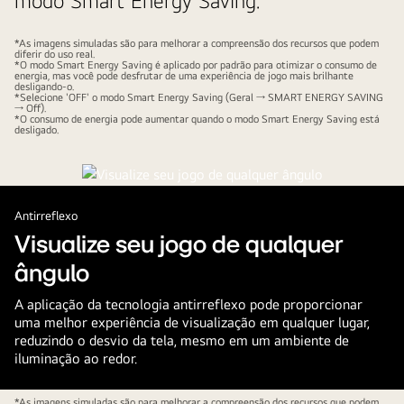
modo Smart Energy Saving.
*As imagens simuladas são para melhorar a compreensão dos recursos que podem
diferir do uso real.
*O modo Smart Energy Saving é aplicado por padrão para otimizar o consumo de
energia, mas você pode desfrutar de uma experiência de jogo mais brilhante
desligando-o.
*Selecione 'OFF' o modo Smart Energy Saving (Geral → SMART ENERGY SAVING
→ Off).
*O consumo de energia pode aumentar quando o modo Smart Energy Saving está
desligado.
Antirreflexo
Visualize seu jogo de qualquer
ângulo
A aplicação da tecnologia antirreflexo pode proporcionar
uma melhor experiência de visualização em qualquer lugar,
reduzindo o desvio da tela, mesmo em um ambiente de
iluminação ao redor.
*As imagens simuladas são para melhorar a compreensão dos recursos que podem