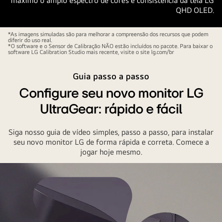
máximo o amplo espectro de cores e consistência da tela LG
QHD OLED.
*As imagens simuladas são para melhorar a compreensão dos recursos que podem
diferir do uso real.
*O software e o Sensor de Calibração NÃO estão incluídos no pacote. Para baixar o
software LG Calibration Studio mais recente, visite o site lg.com/br
Guia passo a passo
Configure seu novo monitor LG
UltraGear: rápido e fácil
Siga nosso guia de vídeo simples, passo a passo, para instalar
seu novo monitor LG de forma rápida e correta. Comece a
jogar hoje mesmo.