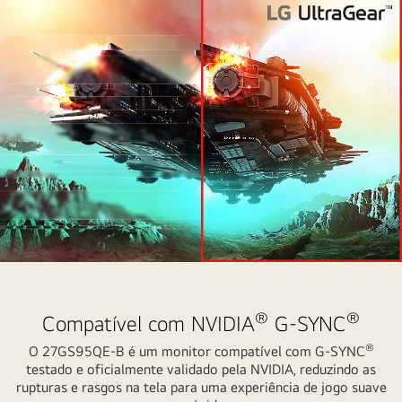
"Tecnologia
focada
na
®
®
Compatível com NVIDIA
G-SYNC
experiência
®
O 27GS95QE-B é um monitor compatível com G-SYNC
de
testado e oficialmente validado pela NVIDIA, reduzindo as
jogo
rupturas e rasgos na tela para uma experiência de jogo suave
fluida