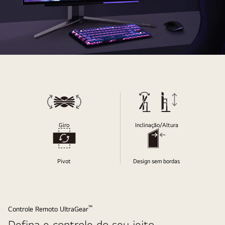
Design
projetado
exclusivamente
para
o
jogador
Giro
Inclinação/Altura
Pivot
Design sem bordas
™
Controle Remoto UltraGear
Defina e controle do seu jeito