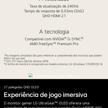
Taxa de atualização de 240Hz
Tempo de resposta de 0,03ms (GtG)
QHD HDMI 2.1
A tecnologia
®
®
Compatível com NVIDIA
G-SYNC
AMD FreeSync™ Premium Pro
.*As imagens simuladas são para melhorar a compreensão dos recursos que podem
diferir do uso real.
**DCI-P3 Típico 98,5%, Mínimo 90%.
*O brilho do monitor é comparado ao modelo anterior, LG UltraGear 27GR95QE-B.
27 polegadas QHD OLED
Experiência de jogo imersiva
O monitor gamer LG UltraGear™ OLED oferece uma
experiência de jogo imersiva que suporta DisplayHDR™ 400