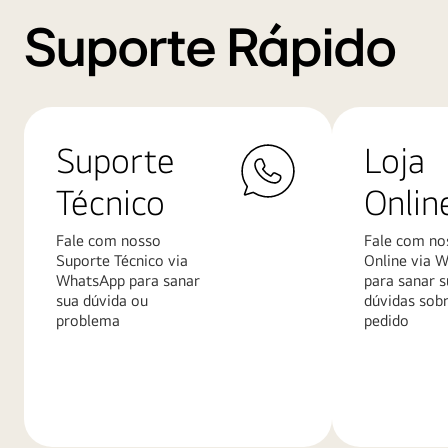
Suporte Rápido
Suporte
Loja
Técnico
Onlin
Fale com nosso
Fale com no
Suporte Técnico via
Online via 
WhatsApp para sanar
para sanar s
sua dúvida ou
dúvidas sob
problema
pedido
Saiba
Saiba
mais
mais