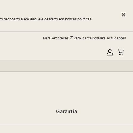
ro propósito além daquele descrito em nossas políticas.
Para empresas
Para parceiros
Para estudantes
Minha
Carri
LG
Garantia