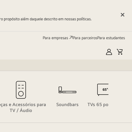
ro propósito além daquele descrito em nossas políticas.
Para empresas
Para parceiros
Para estudantes
Minha
Carri
LG
T
eças e Acessórios para
Soundbars
TVs 65 polegadas
TV / Áudio