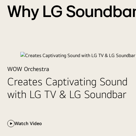
Why LG Soundba
Learn More
Back
and
Bigger<br>
Than
Ever
LG SoundBar USC9S
WOW Orchestra
The Perfect Pair
Creates Captivating Sound
with LG TV & LG Soundbar
LG OLED C Seri
Experience more immersive sound with a seamless des
Watch Video
Learn More
The