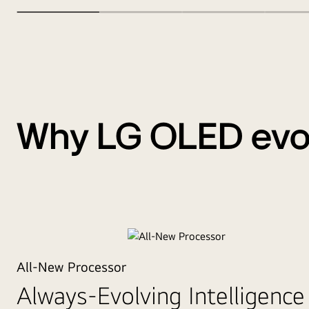
Why LG OLED ev
LG OLED evo
All-New Processor
Brilliance Rede
Always-Evolving Intelligence