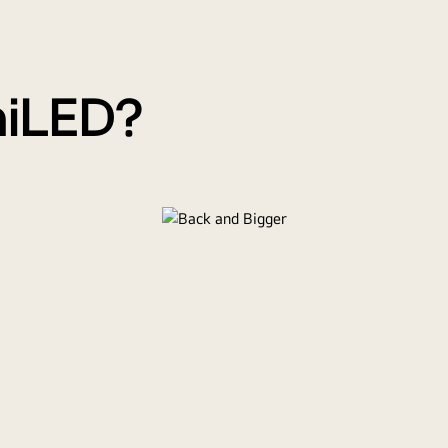
d belief.
niLED?
r