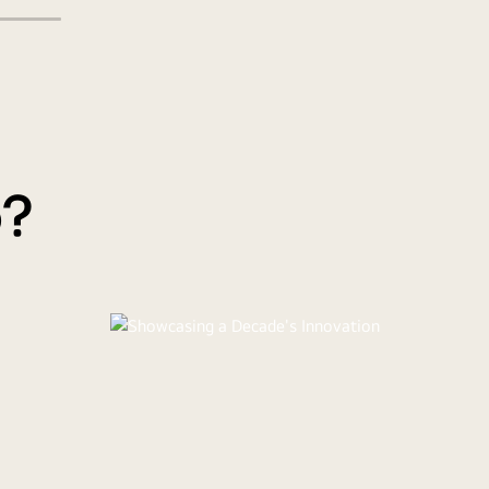
o?
fined