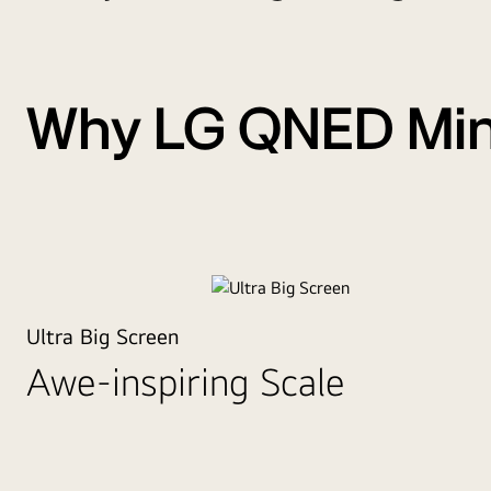
Realism like you're really there, meets brightness beyon
Learn More
Brilliance
Why LG QNED Mi
Redefined
Ultra Big Screen
Ultra Big Screen
Back and Bigge
Awe-inspiring Scale
Than Ever