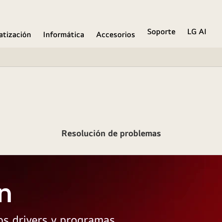
Soporte
LG AI
atización
Informática
Accesorios
Resolución de problemas
n
los drivers y programas