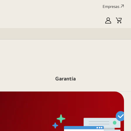
Empresas
MyLG
Carrit
de
compr
Garantía