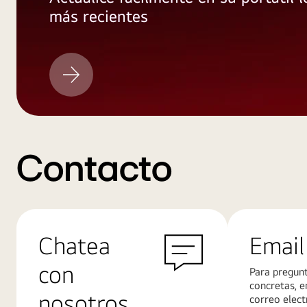
más recientes
LG
actualización
Contacto
Chatea
Email
con
Para pregun
concretas, e
nosotros
correo elect