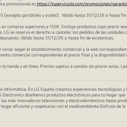
ica promocional en
https://tuserviciolg.com/promociones/garanti
excepto portátiles y outlet). Válido hasta 31/12/26 o hasta fin 
en compras superiores a 150€. Excluye productos cuyo precio sea i
, LG se reserva el derecho a cancelar los pedidos de las unidades 
 descuento. Válido hasta 31/12/26 o hasta fin de existencias.
 variar según el establecimiento comercial y la web correspondient
miento comercial correspondiente el precio final y la disponibilidad
la tienda y en línea. Precios sujetos a cambio sin previo aviso. La
n e informática. En LG España creamos experiencias tecnológicas y
G Electronics diseñamos productos electrónicos para tu hogar que se
 las más innovadoras televisiones y electrodomésticos hasta prod
un hogar eficiente y respetuoso con el medioambiente.Disfruta de l