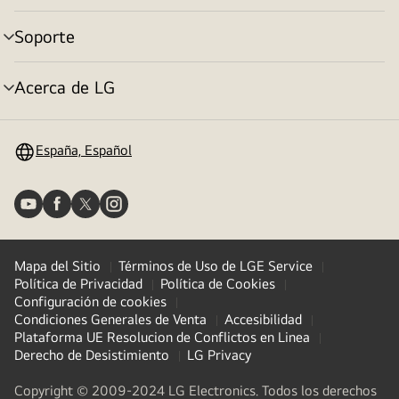
menú
Soporte
Alternar
menú
Acerca de LG
Alternar
menú
España, Español
Mapa del Sitio
Términos de Uso de LGE Service
Política de Privacidad
Política de Cookies
Configuración de cookies
Condiciones Generales de Venta
Accesibilidad
Plataforma UE Resolucion de Conflictos en Linea
Derecho de Desistimiento
LG Privacy
Copyright © 2009-2024 LG Electronics. Todos los derechos