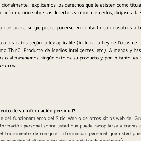
cionalmente, explicamos los derechos que le asisten como titul
s información sobre sus derechos y cómo ejercerlos, diríjase a la 
a que pueda surgir, puede ponerse en contacto con nosotros a t
so a los datos según la ley aplicable (incluida la Ley de Datos de 
mo ThinQ, Producto de Medios Inteligentes, etc.). A menos y has
s o almacenemos ningún dato de su producto y, por lo tanto, es p
osotros.
miento de su Información personal?
e del funcionamiento del Sitio Web o de otros sitios web del Gru
nformación personal sobre usted que pueda recopilarse a través d
el tratamiento de cualquier información personal que usted pue
de atención al cliente o tarjetas de registro de productos).