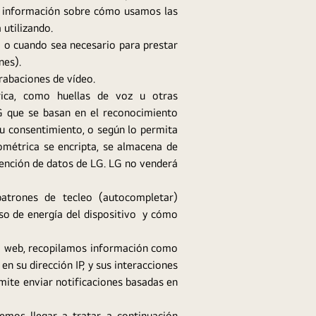
ás información sobre cómo usamos las
 utilizando.
o o cuando sea necesario para prestar
nes).
grabaciones de vídeo.
trica, como huellas de voz u otras
LG que se basan en el reconocimiento
u consentimiento, o según lo permita
iométrica se encripta, se almacena de
etención de datos de LG. LG no venderá
patrones de tecleo (autocompletar)
uso de energía del dispositivo y cómo
tio web, recopilamos información como
n su dirección IP, y sus interacciones
rmite enviar notificaciones basadas en
mos llegar a tratar, a continuación