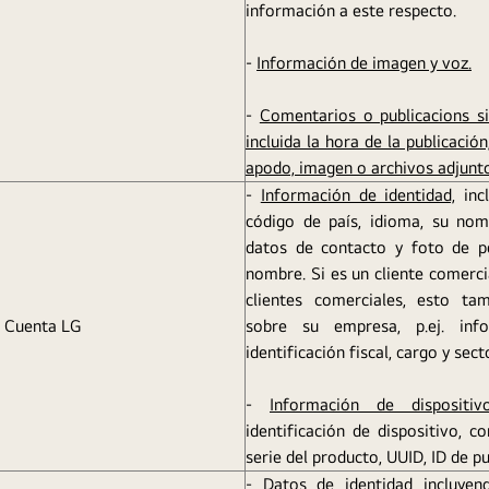
información a este respecto.
-
Información de imagen y voz.
-
Comentarios o publicacions si
incluida la hora de la publicació
apodo, imagen o archivos adjunt
-
Información de identidad,
incl
código de país, idioma, su nomb
datos de contacto y foto de pe
nombre. Si es un cliente comerc
clientes comerciales, esto tam
a Cuenta LG
sobre su empresa, p.ej. inf
identificación fiscal, cargo y sect
-
Información de dispositiv
identificación de dispositivo,
serie del producto, UUID, ID de pu
-
Datos de identidad
incluyen