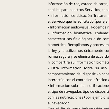
información de red, estado de carga
cookies para nuestros Servicios, consu
• Información de ubicación: Tratarem
el Servicio que ha solicitado (por eje
• Información audiovisual: Podemos re
• Información biométrica. Podemos
características fisiológicas o de c
biométrico. Recopilamos y procesamo
la ley, y la utilizamos únicamente c
forma segura y se elimina de acuerdo 
ni compartirá su información biométri
• Otra información sobre su uso d
comportamiento del dispositivo conec
interactúa con el contenido ofrecido 
• Información sobre las notificacion
el tipo de navegador, tipo de disposi
con las notificaciones (por ejemplo, 
el navegador.
Con el fin de darle información má