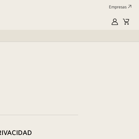
Empresas
MyLG
Carrit
de
compr
RIVACIDAD