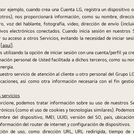
(por ejemplo, cuando crea una Cuenta LG, registra un dispositivo o
tros), nos proporcionará información, como su nombre, direcci
o, voz del hablante, fotografía, video, dirección de envío (inclu
ivos electrónicos conectados. Cuando inicia sesión en nuestros S
r su acceso a otros Servicios, evitando la necesidad de iniciar s
 [
aquí
].
os utilizando la opción de iniciar sesión con una cuenta/perfil ya c
mación personal de Usted facilitada a dichos terceros, como su nom
nergía.
estro servicio de atención al cliente u otro personal del Grupo L
icaciones, así como otra información necesaria con el fin gesti
 servicios
rcione, podemos tratar información sobre su uso de nuestros Ser
rónicos (como el uso de cookies y tecnologías similares). Podemos
mbre del dispositivo, IMEI, UUID, versión del SO, país, ubicación,
ormación del router de internet y configuración de dispositivos.
ción de uso, como dirección URL, URL redirigida, tiempo de r