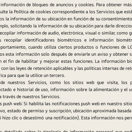
, información de bloqueo de anuncios y cookies. Para obtener m
lte la Política de cookies correspondiente a los Servicios que está
os la información de su ubicación en función de su consentimient
mplo, solicitando la información de su ubicación para darle direccio
copilar información de audio, electrónica, visual o similar, como 
 recopilar identificadores biométricos e información biomé
omportamiento, cuando utiliza ciertos productos o funciones de 
s esta información solo después de enviarle un aviso y obtener s
on el fin de habilitar y mejorar estas funciones. La información b
con las leyes de retención aplicables y las políticas internas de r
ca para que la utilice un tercero.
e nuestros Servicios, como los sitios web que visita, los 
tado e historial de uso, información sobre la alimentación y el 
a través de nuestros Servicios.
es push web: Si habilita las notificaciones push web en nuestro si
tivo, estado de permiso y suscripción, ubicación aproximada basada e
si hizo clic o desestimó una notificación). Esta información nos pe
s detallada sobre la tipología de información personal que pode