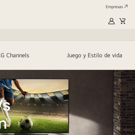
Empresas
MyLG
Carrit
de
compr
LG Channels
Juego y Estilo de vida
Vs
n