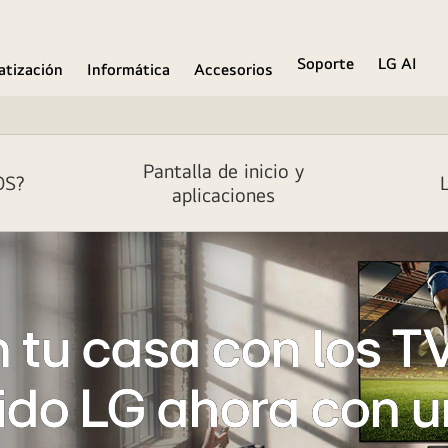
Soporte
LG AI
atización
Informática
Accesorios
Pantalla de inicio y
OS?
aplicaciones
n tu casa con los T
ido LG ahora con u