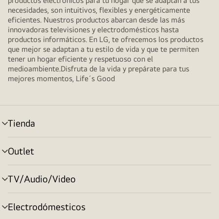
productos electrónicos para tu hogar que se adaptan a tus
necesidades, son intuitivos, flexibles y energéticamente
eficientes. Nuestros productos abarcan desde las más
innovadoras televisiones y electrodomésticos hasta
productos informáticos. En LG, te ofrecemos los productos
que mejor se adaptan a tu estilo de vida y que te permiten
tener un hogar eficiente y respetuoso con el
medioambiente.Disfruta de la vida y prepárate para tus
mejores momentos, Life´s Good
Tienda
Alternar
menú
Outlet
Alternar
menú
TV/Audio/Video
Alternar
menú
Electrodómesticos
Alternar