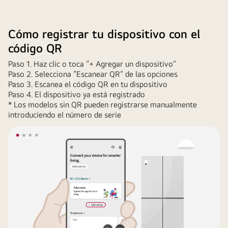
electrodomésticos
en
Cómo registrar tu dispositivo con el
seis
código QR
círculos
redondos
Paso 1. Haz clic o toca “+ Agregar un dispositivo”
con
Paso 2. Selecciona “Escanear QR” de las opciones
Paso 3. Escanea el código QR en tu dispositivo
el
Paso 4. El dispositivo ya está registrado
teléfono
* Los modelos sin QR pueden registrarse manualmente
en
introduciendo el número de serie
el
centro