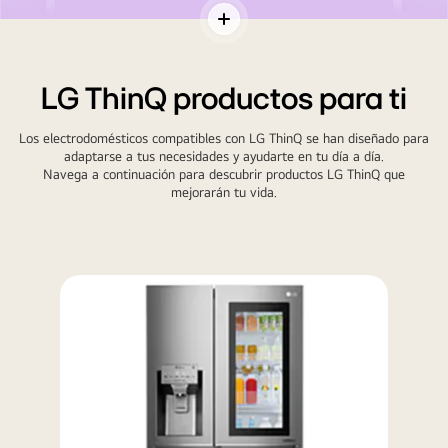
Hay
Alternar
un
contenidos
cuadro
LG ThinQ productos para ti
de
búsqueda
Los electrodomésticos compatibles con LG ThinQ se han diseñado para
en
adaptarse a tus necesidades y ayudarte en tu día a día.
la
Navega a continuación para descubrir productos LG ThinQ que
mejorarán tu vida.
pantalla
resaltado