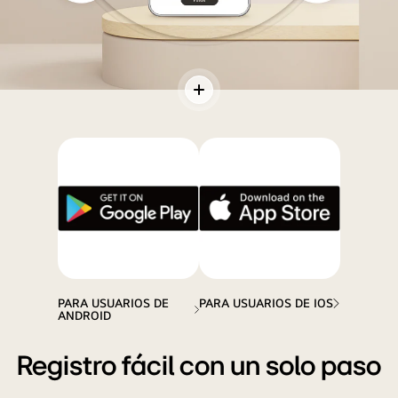
Hay
Alternar
un
contenidos
teléfono
móvil
en
un
suelo
redondo
con
fondo
PARA USUARIOS DE
PARA USUARIOS DE IOS
beige
ANDROID
y
una
Registro fácil con un solo paso
imagen
de