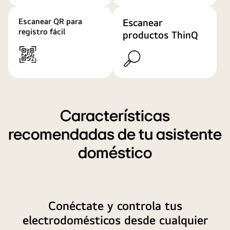
in
the
Escanear QR para
Escanear
house
registro fácil
productos ThinQ
with
her
cell
phone.
Características
recomendadas de tu asistente
doméstico
Conéctate y controla tus
electrodomésticos desde cualquier