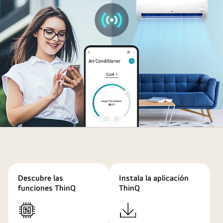
The
woman
is
outside
Descubre las
Instala la aplicación
adjusting
funciones ThinQ
ThinQ
the
air
conditioner