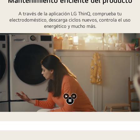
Mantenimiento eficiente del producto
A través de la aplicación LG ThinQ, comprueba tu
electrodoméstico, descarga ciclos nuevos, controla el uso
energético y mucho más.
Reproducir
Pausar
vídeo
vídeo
Código