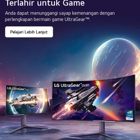
Terlahir untuk Game
Anda dapat menunggangi sayap kemenangan dengan
perlengkapan bermain game UltraGear™.
Pelajari Lebih Lanjut
Terlahir
untuk
Game