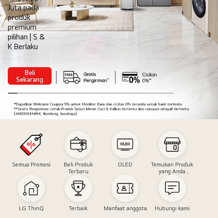
Juta pada
produk
premium
pilihan | S &
K Berlaku
Beli
8.8
Sekarang
Comfort
Designed
Around
You
Double
Date
Semua Promosi
Beli Produk
OLED
Temukan Produk
Terbaru
yang Anda
Butuhkan
LG ThinQ
Terbaik
Manfaat anggota
Hubungi kami