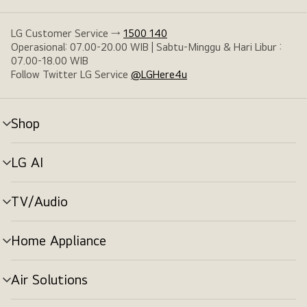
LG Customer Service →
1500 140
Operasional: 07.00-20.00 WIB | Sabtu-Minggu & Hari Libur :
07.00-18.00 WIB
Follow Twitter LG Service
@LGHere4u
Shop
tombol
menu
LG AI
tombol
menu
TV/Audio
tombol
menu
Home Appliance
tombol
menu
Air Solutions
tombol
menu