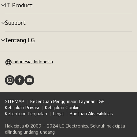
IT Product
tombol
menu
Support
tombol
menu
Tentang LG
tombol
menu
Indonesia, Indonesia
SITEMAP
Ketentuan Penggunaan Layanan LGE
Kebijakan Privasi
Kebijakan Cookie
Ketentuan Penjualan
Legal
Bantuan Aksesibilitas
Hak cipta © 2009 – 2024 LG Electronics. Seluruh hak cipta
dilindung undang-undang