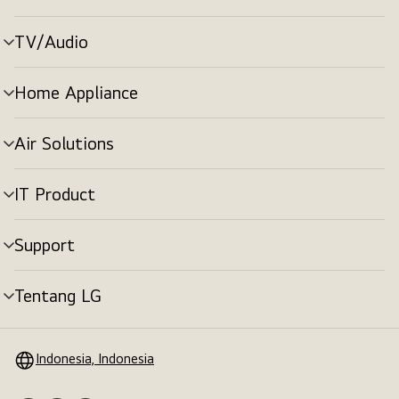
menu
TV/Audio
tombol
menu
Home Appliance
tombol
menu
Air Solutions
tombol
menu
IT Product
tombol
menu
Support
tombol
menu
Tentang LG
tombol
menu
Indonesia, Indonesia