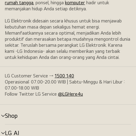
rumah tangga
, ponsel, hingga
komputer
hadir untuk
memanjakan hidup Anda setiap detiknya.
LG Elektronik didesain secara khusus untuk bisa menjawab
kebutuhan masa depan sekaligus hemat energi.
Memanfaatkannya secara optimal, menjadikan Anda lebih
produktif dan merasakan betapa mudahnya mengontrol dunia
sekitar. Teruslah bersama perangkat LG Elektronik. Karena
kami -LG Indonesia- akan selalu memberikan yang terbaik
untuk kehidupan Anda dan orang-orang yang Anda cintai.
LG Customer Service →
1500 140
Operasional: 07.00-20.00 WIB | Sabtu-Minggu & Hari Libur :
07.00-18.00 WIB
Follow Twitter LG Service
@LGHere4u
Shop
tombol
menu
LG AI
tombol