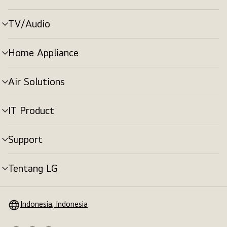
menu
TV/Audio
tombol
menu
Home Appliance
tombol
menu
Air Solutions
tombol
menu
IT Product
tombol
menu
Support
tombol
menu
Tentang LG
tombol
menu
Indonesia, Indonesia