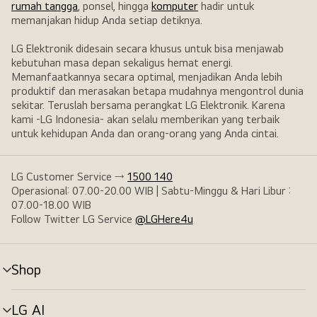
rumah tangga
, ponsel, hingga
komputer
hadir untuk
memanjakan hidup Anda setiap detiknya.
LG Elektronik didesain secara khusus untuk bisa menjawab
kebutuhan masa depan sekaligus hemat energi.
Memanfaatkannya secara optimal, menjadikan Anda lebih
produktif dan merasakan betapa mudahnya mengontrol dunia
sekitar. Teruslah bersama perangkat LG Elektronik. Karena
kami -LG Indonesia- akan selalu memberikan yang terbaik
untuk kehidupan Anda dan orang-orang yang Anda cintai.
LG Customer Service →
1500 140
Operasional: 07.00-20.00 WIB | Sabtu-Minggu & Hari Libur :
07.00-18.00 WIB
Follow Twitter LG Service
@LGHere4u
Shop
tombol
menu
LG AI
tombol