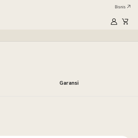
Bisnis
MyLG
Keran
Garansi