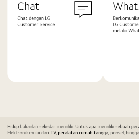
Chat
What
Chat dengan LG
Berkomunika
Customer Service
LG Customer
melalui Wha
Pelajari
Pelajari
selengkapnya
selengkapn
Hidup bukanlah sekedar memiliki. Untuk apa memiliki sebuah pe
Elektronik mulai dari
TV
,
peralatan rumah tangga
, ponsel, hingg