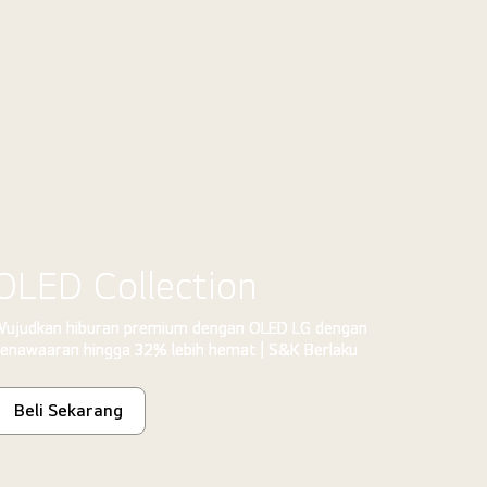
OLED Collection
ujudkan hiburan premium dengan OLED LG dengan
enawaaran hingga 32% lebih hemat | S&K Berlaku
Beli Sekarang