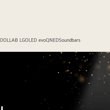
COOL
LAB LG
OLED evo
QNED
Soundbars
u,