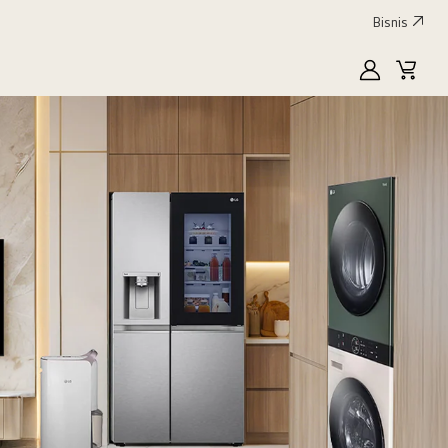
Bisnis
MyLG
Keran