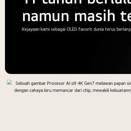
namun masih t
Kejayaan kami sebagai OLED favorit dunia terus berlanj
Lambang
emas
OLED
TV
nomor
1
di
dunia