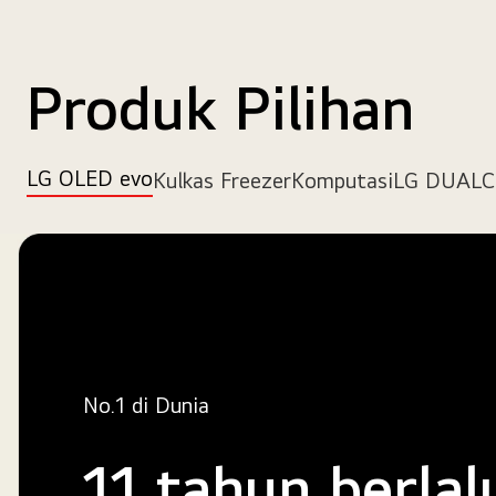
Produk Pilihan
LG OLED evo
Kulkas Freezer
Komputasi
LG DUAL
No.1 di Dunia
11 tahun berlal