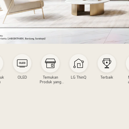
duk
OLED
Temukan
LG ThinQ
Terbaik
u
Produk yang
Anda Butuhkan
icilan0%
Musi
Laga