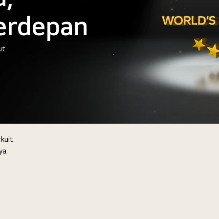
erdepan
ut.