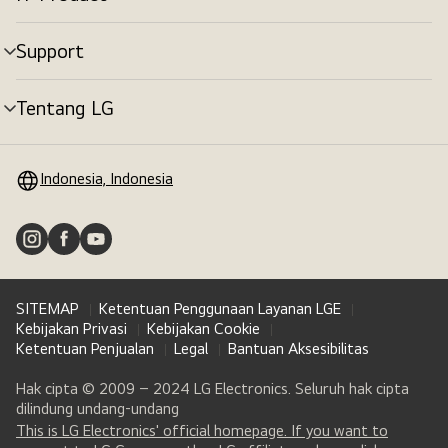
tombol
menu
Support
tombol
menu
Tentang LG
tombol
menu
Indonesia, Indonesia
SITEMAP
Ketentuan Penggunaan Layanan LGE
Kebijakan Privasi
Kebijakan Cookie
Ketentuan Penjualan
Legal
Bantuan Aksesibilitas
Hak cipta © 2009 – 2024 LG Electronics. Seluruh hak cipta
dilindung undang-undang
This is LG Electronics' official homepage. If you want to