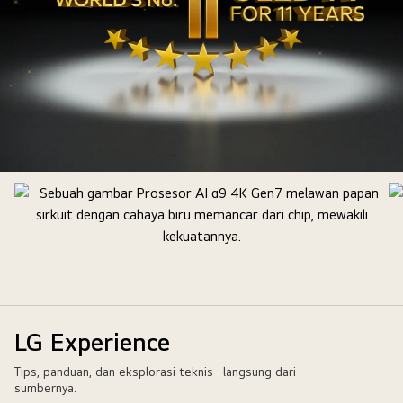
Lambang
emas
OLED
TV
nomor
1
di
dunia
LG Experience
selama
Tips, panduan, dan eksplorasi teknis—langsung dari
11
sumbernya.
Tahun