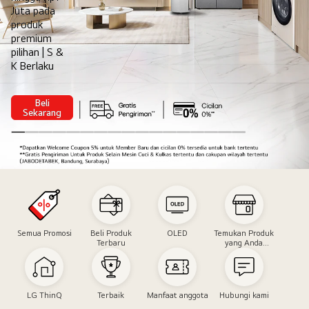
Juta pada
produk
premium
pilihan | S &
K Berlaku
Beli
8.8
Sekarang
Comfort
Designed
Around
You
Double
Date
Semua Promosi
Beli Produk
OLED
Temukan Produk
Terbaru
yang Anda
Butuhkan
LG ThinQ
Terbaik
Manfaat anggota
Hubungi kami