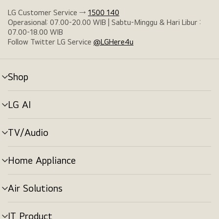
LG Customer Service →
1500 140
Operasional: 07.00-20.00 WIB | Sabtu-Minggu & Hari Libur :
07.00-18.00 WIB
Follow Twitter LG Service
@LGHere4u
Shop
tombol
menu
LG AI
tombol
menu
TV/Audio
tombol
menu
Home Appliance
tombol
menu
Air Solutions
tombol
menu
IT Product