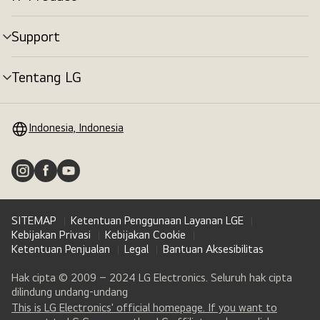
tombol
menu
Support
tombol
menu
Tentang LG
tombol
menu
Indonesia, Indonesia
SITEMAP
Ketentuan Penggunaan Layanan LGE
Kebijakan Privasi
Kebijakan Cookie
Ketentuan Penjualan
Legal
Bantuan Aksesibilitas
Hak cipta © 2009 – 2024 LG Electronics. Seluruh hak cipta
dilindung undang-undang
This is LG Electronics' official homepage. If you want to