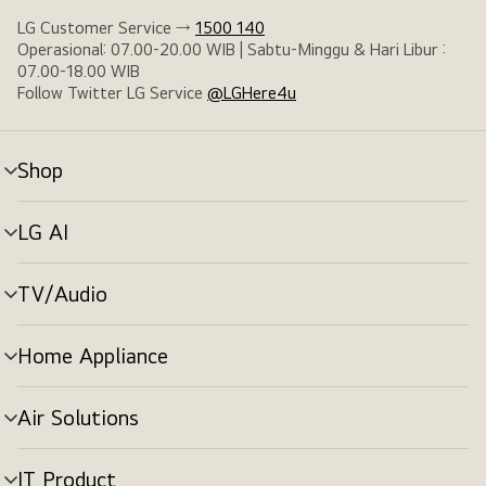
LG Customer Service →
1500 140
Operasional: 07.00-20.00 WIB | Sabtu-Minggu & Hari Libur :
07.00-18.00 WIB
Follow Twitter LG Service
@LGHere4u
Shop
tombol
menu
LG AI
tombol
menu
TV/Audio
tombol
menu
Home Appliance
tombol
menu
Air Solutions
tombol
menu
IT Product