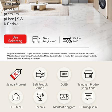
Juta pada
produk
premium
pilihan | S &
K Berlaku
Beli
8.8
Sekarang
Comfort
Designed
Around
You
Double
Date
Semua Promosi
Beli Produk
OLED
Temukan Produk
Terbaru
yang Anda
Butuhkan
LG ThinQ
Terbaik
Manfaat anggota
Hubungi kami