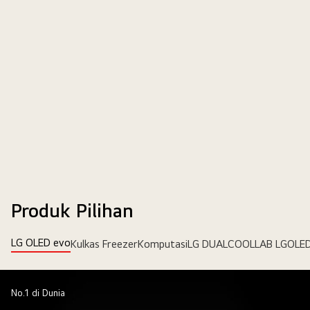
Produk Pilihan
LG OLED evo
Kulkas Freezer
Komputasi
LG DUALCOOL
LAB LG
OLED
No.1 di Dunia