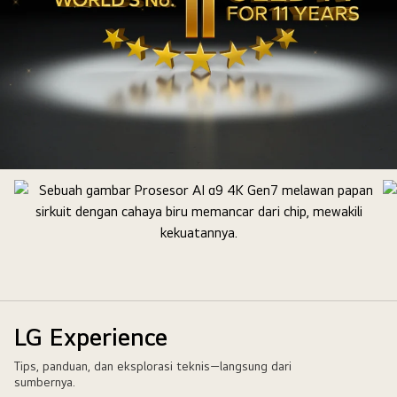
Lambang
emas
OLED
TV
nomor
1
di
dunia
LG Experience
selama
Tips, panduan, dan eksplorasi teknis—langsung dari
11
sumbernya.
Tahun