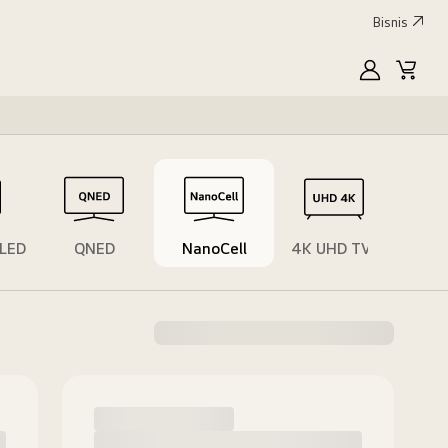
Bisnis
MyLG
Keran
FHD &
 LED
QNED
NanoCell
4K UHD TVs