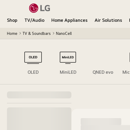
Shop
TV/Audio
Home Appliances
Air Solutions
Home
TV & Soundbars
NanoCell
 evo
OLED
MiniLED
QNED evo
Mic