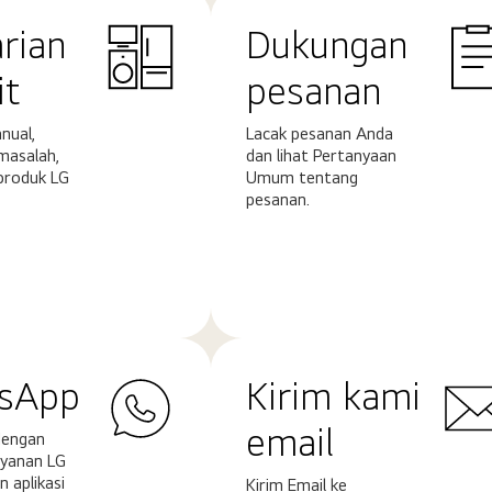
rian
Dukungan
it
pesanan
nual,
Lacak pesanan Anda
masalah,
dan lihat Pertanyaan
produk LG
Umum tentang
pesanan.
Pelajari
ya
selengkapnya
sApp
Kirim kami
email
dengan
yanan LG
 aplikasi
Kirim Email ke