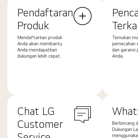
Pendaftaran
Penca
Produk
Terka
Mendaftarkan produk
Temukan ma
Anda akan membantu
pemecahan 
Anda mendapatkan
dan garansi 
dukungan lebih cepat.
Anda.
Pelajari
Pelajari
selengkapnya
selengkapn
Chat LG
What
Customer
Berbincang 
Dukungan La
Service
menggunakan