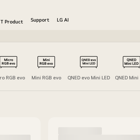
Support
LG AI
IT Product
ro RGB evo
Mini RGB evo
QNED evo Mini LED
QNED Mini