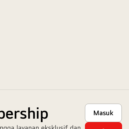
bership
Masuk
ngga layanan eksklusif dan