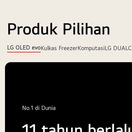
Produk Pilihan
LG OLED evo
Kulkas Freezer
Komputasi
LG DUAL
No.1 di Dunia
11 tahun berlal