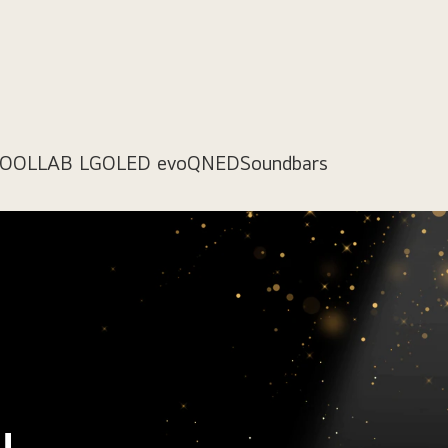
COOL
LAB LG
OLED evo
QNED
Soundbars
u,