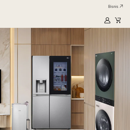
Bisnis
MyLG
Keran