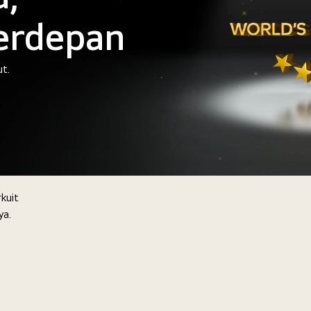
erdepan
ut.