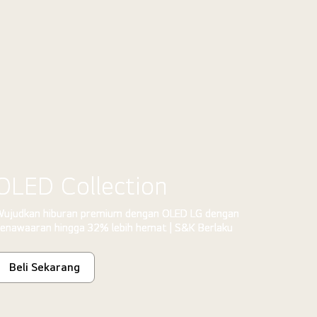
OLED Collection
ujudkan hiburan premium dengan OLED LG dengan
enawaaran hingga 32% lebih hemat | S&K Berlaku
Beli Sekarang