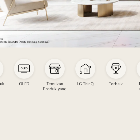
duk
OLED
Temukan
LG ThinQ
Terbaik
u
Produk yang
Anda Butuhkan
icilan0%
Musi
Laga