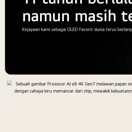
namun masih t
Kejayaan kami sebagai OLED favorit dunia terus berlanj
Lambang
emas
OLED
TV
nomor
1
di
dunia