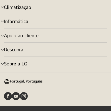
menu
Climatização
alternar
menu
Informática
alternar
menu
Apoio ao cliente
alternar
menu
Descubra
alternar
menu
Sobre a LG
alternar
menu
Portugal, Português