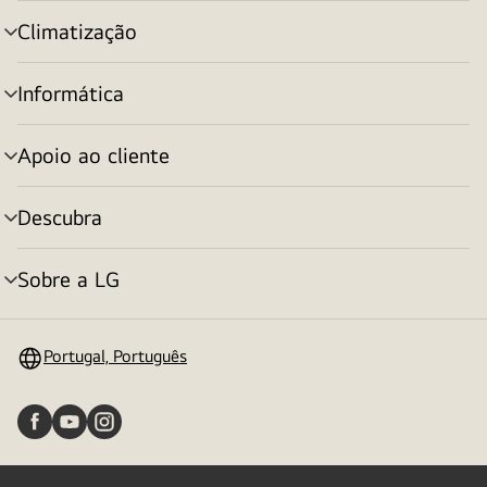
menu
Climatização
alternar
menu
Informática
alternar
menu
Apoio ao cliente
alternar
menu
Descubra
alternar
menu
Sobre a LG
alternar
menu
Portugal, Português