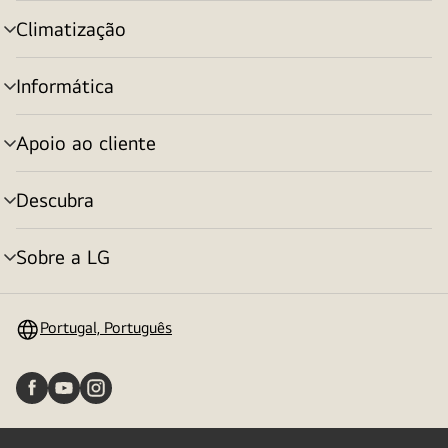
menu
Climatização
alternar
menu
Informática
alternar
menu
Apoio ao cliente
alternar
menu
Descubra
alternar
menu
Sobre a LG
alternar
menu
Portugal, Português