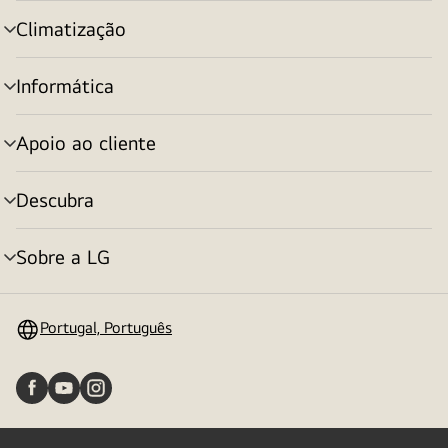
menu
Climatização
alternar
menu
Informática
alternar
menu
Apoio ao cliente
alternar
menu
Descubra
alternar
menu
Sobre a LG
alternar
menu
Portugal, Português