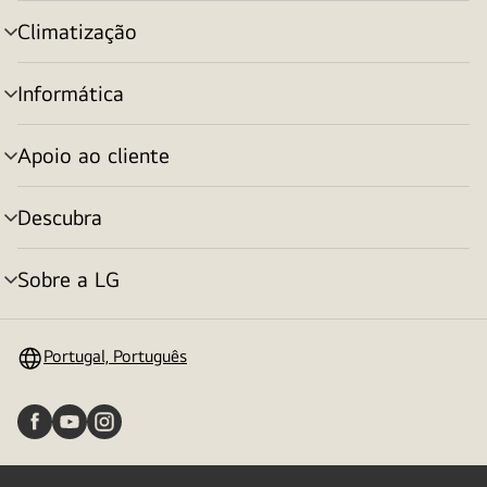
menu
Climatização
alternar
menu
Informática
alternar
menu
Apoio ao cliente
alternar
menu
Descubra
alternar
menu
Sobre a LG
alternar
menu
Portugal, Português