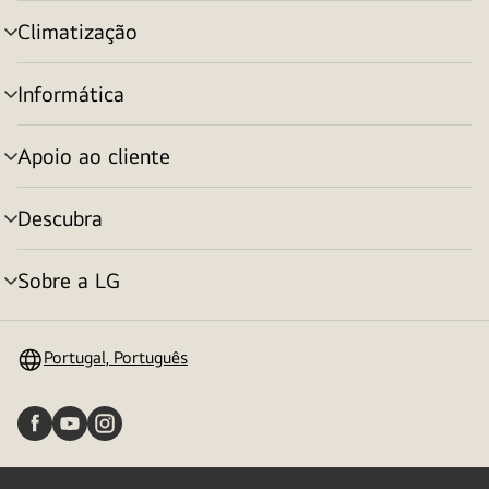
menu
Climatização
alternar
menu
Informática
alternar
menu
Apoio ao cliente
alternar
menu
Descubra
alternar
menu
Sobre a LG
alternar
menu
Portugal, Português