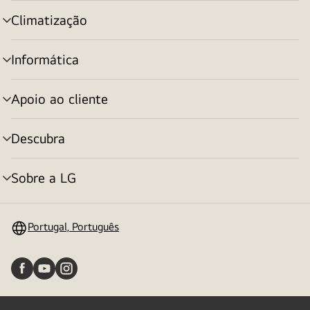
menu
Climatização
alternar
menu
Informática
alternar
menu
Apoio ao cliente
alternar
menu
Descubra
alternar
menu
Sobre a LG
alternar
menu
Portugal, Português