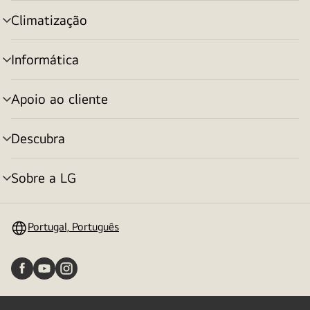
menu
Climatização
alternar
menu
Informática
alternar
menu
Apoio ao cliente
alternar
menu
Descubra
alternar
menu
Sobre a LG
alternar
menu
Portugal, Português