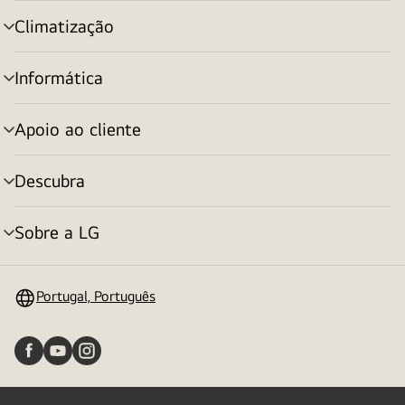
menu
Climatização
alternar
menu
Informática
alternar
menu
Apoio ao cliente
alternar
menu
Descubra
alternar
menu
Sobre a LG
alternar
menu
Portugal, Português