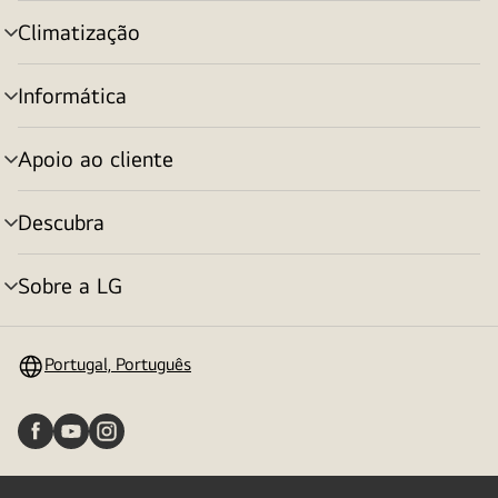
menu
Climatização
alternar
menu
Informática
alternar
menu
Apoio ao cliente
alternar
menu
Descubra
alternar
menu
Sobre a LG
alternar
menu
Portugal, Português