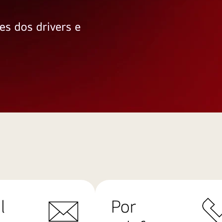
es dos drivers e
l
Por