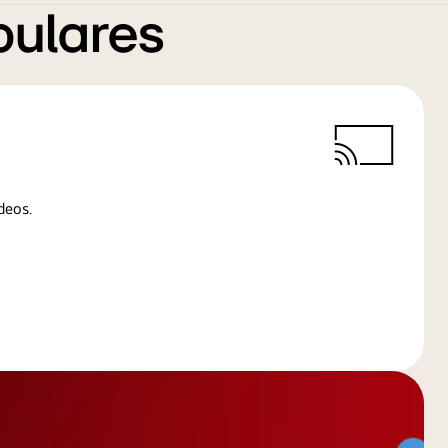
pulares
deos.