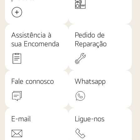
“Fonte:
Omdia.
Envios
unitários,
Assistência à
Pedido de
2013
sua Encomenda
Reparação
a
2023.
Os
resultados
não
Fale connosco
Whatsapp
são
patrocinados
pela
LG
Electronics.
E-mail
Ligue-nos
Qualquer
confiança
nestes