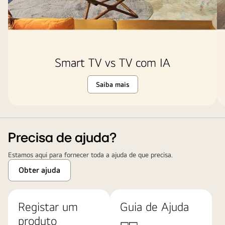
"A
OLED
TV
número
1
Smart TV vs TV com IA
do
mundo
Saiba mais
há
11
anos".
Uma
Precisa de ajuda?
declaração
de
Estamos aqui para fornecer toda a ajuda de que precisa.
isenção
Obter ajuda
de
responsabilidade
diz
Registar um
Guia de Ajuda
o
produto
seguinte: