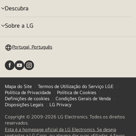
Descubra
alternar
menu
Sobre a LG
alternar
menu
Portugal, Português
Mapa do Site
Termos de Utilização do Serviço LGE
Política de Privacidade
Política de Cookies
Definições de cookies
Condições Gerais de Venda
Disposições Legais
LG Privacy
Copyright © 2009-2026 LG Electronics. Todos os direitos
reservados.
Esta é a homepage oficial da LG Electronics. Se deseja
contactar a LG Corp., ou alguma das suas afiliadas, é favor