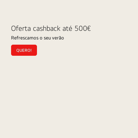
Cashback
Ca
Oferta cashback até 500€
Frigoríficos
En
Refrescamos o seu verão
QUERO!