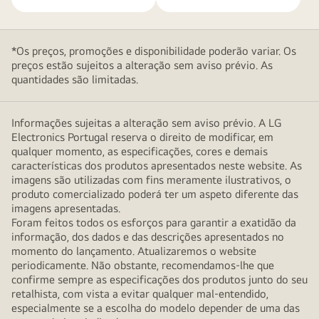
resultados
é
por
*Os preços, promoções e disponibilidade poderão variar. Os
conta
preços estão sujeitos a alteração sem aviso prévio. As
e
quantidades são limitadas.
risco
de
Informações sujeitas a alteração sem aviso prévio. A LG
terceiros.
Electronics Portugal reserva o direito de modificar, em
Visite
qualquer momento, as especificações, cores e demais
https://www.omdia.com/
características dos produtos apresentados neste website. As
para
imagens são utilizadas com fins meramente ilustrativos, o
obter
produto comercializado poderá ter um aspeto diferente das
imagens apresentadas.
mais
Foram feitos todos os esforços para garantir a exatidão da
detalhes.”
informação, dos dados e das descrições apresentados no
momento do lançamento. Atualizaremos o website
periodicamente. Não obstante, recomendamos-lhe que
confirme sempre as especificações dos produtos junto do seu
retalhista, com vista a evitar qualquer mal-entendido,
especialmente se a escolha do modelo depender de uma das