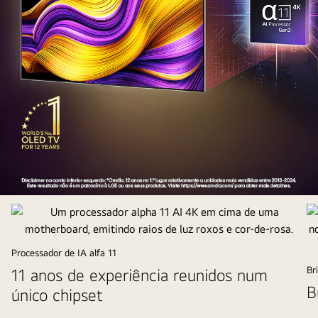
Uma
perspetiva
aérea
de
Processador de IA alfa 11
um
Br
11 anos de experiência reunidos num
homem
B
único chipset
e