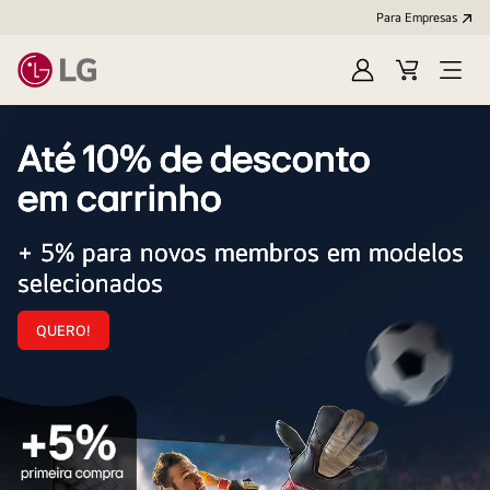
Para Empresas
Iniciar
Cart
Open
sessão
Menu
LG
Até 10% de desconto
em carrinho
+ 5% para novos membros em modelos
selecionados
QUERO!
Até
10%
de
desconto
<br>
em
carrinho