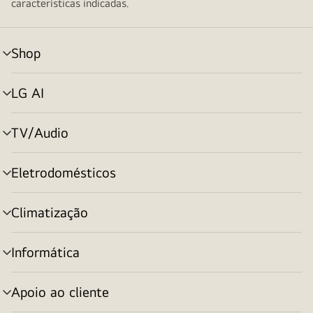
características indicadas.
Shop
alternar
menu
LG AI
alternar
menu
TV/Audio
alternar
menu
Eletrodomésticos
alternar
menu
Climatização
alternar
menu
Informática
alternar
menu
Apoio ao cliente
alternar
menu