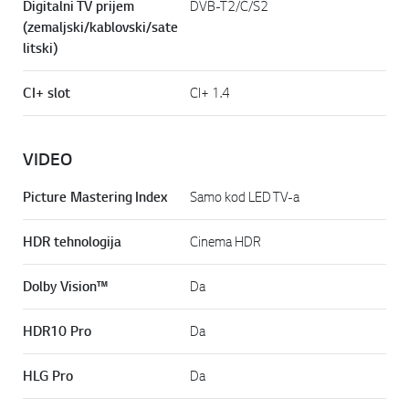
Digitalni TV prijem
DVB-T2/C/S2
(zemaljski/kablovski/sate
litski)
CI+ slot
CI+ 1.4
VIDEO
Picture Mastering Index
Samo kod LED TV-a
HDR tehnologija
Cinema HDR
Dolby Vision™
Da
HDR10 Pro
Da
HLG Pro
Da