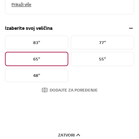
Prikaži više
Izaberite svoj veličina
83"
77"
65"
55"
48"
DODAJTE ZA POREĐENJE
ZATVORI