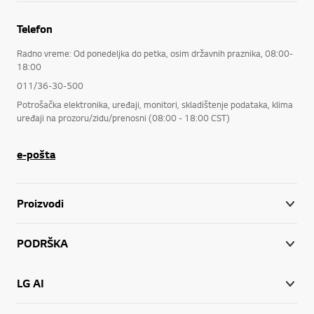
Telefon
Radno vreme: Od ponedeljka do petka, osim državnih praznika, 08:00-
18:00
011/36-30-500
Potrošačka elektronika, uređaji, monitori, skladištenje podataka, klima
uređaji na prozoru/zidu/prenosni (08:00 - 18:00 CST)
e-pošta
Proizvodi
PODRŠKA
LG AI