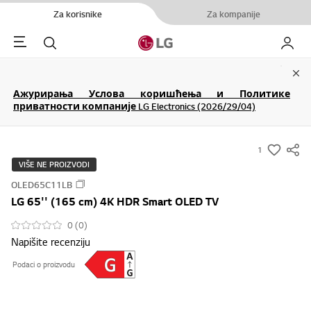
Za korisnike
Za kompanije
Menu
Pretraga
Moj LG
Clo
Ажурирања Услова коришћења и Политике
приватности компаније LG Electronics (2026/29/04)
1
s
VIŠE NE PROIZVODI
u
OLED65C11LB
m
LG 65'' (165 cm) 4K HDR Smart OLED TV
m
a
0 (0)
Napišite recenziju
r
y
Podaci o proizvodu
-
w
i