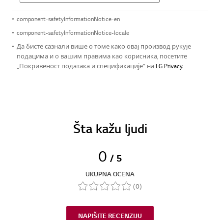
component-safetyInformationNotice-en
component-safetyInformationNotice-locale
Да бисте сазнали више о томе како овај производ рукује
подацима и о вашим правима као корисника, посетите
„Покривеност података и спецификације“ на
LG Privacy
.
Šta kažu ljudi
0
/ 5
UKUPNA OCENA
(0)
NAPIŠITE RECENZIJU