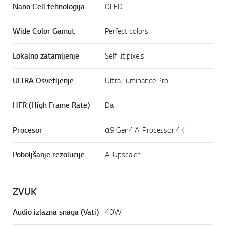
Nano Cell tehnologija
OLED
Wide Color Gamut
Perfect colors
Lokalno zatamljenje
Self-lit pixels
ULTRA Osvetljenje
Ultra Luminance Pro
HFR (High Frame Rate)
Da
Procesor
α9 Gen4 AI Processor 4K
Poboljšanje rezolucije
AI Upscaler
ZVUK
Audio izlazna snaga (Vati)
40W