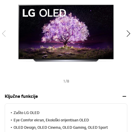
s
h
1
/
8
Ključne funkcije
Zašto LG OLED
Eye Comfor ekran, Ekološki orijentisan OLED
OLED Design, OLED Cinema, OLED Gaming, OLED Sport