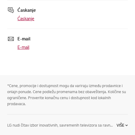
Ćaskanje
Ćaskanje
E-mail
E-mail
*Cene, promocije i dostupnost mogu da variraju između prodavnice i
onlajn ponude. Cene podležu promenama bez obaveštenja. Količine su
ograničene. Proverite konačnu cenu i dostupnost kod lokalnih
prodavaca.
LG nudi čitav izbor inovativnih, savremenih televizora sa ravnim ekranom, usklađenih sa vašim jedinstvenim potrebama, a tu spadaju: OLED TV, projektovan je da vam pruži savršenu crnu, potpuno uverljive boje i bogatstvo detalja i otkriva vam ekran koji se može gledati praktično iz svakog ugla. OLED 4K TV, nudi neverovatnu količinu detalja zahvaljujući LG-jevoj rezoluciji ultravisoke definicije, četiri puta većoj nego kod Full HD TV-a. Osetit ćete se uvučeno u akciju kroz OLED 4K TV kompanije LG. Doživite svoje omiljene televizijske emisije, serije, filmove i muziku na potpuno nov način zahvaljujući inovativnim tehnologijama kompanije LG, u koje spadaju 4K UHD, OLED 4K i LED ekrani. Naši televizori imaju najsavremeniju tehnologiju koja vam je potrebna.
VIŠE