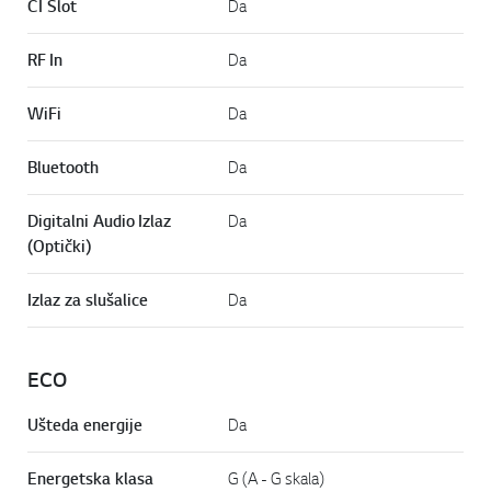
CI Slot
Da
RF In
Da
WiFi
Da
Bluetooth
Da
Digitalni Audio Izlaz
Da
(Optički)
Izlaz za slušalice
Da
ECO
Ušteda energije
Da
Energetska klasa
G (A - G skala)