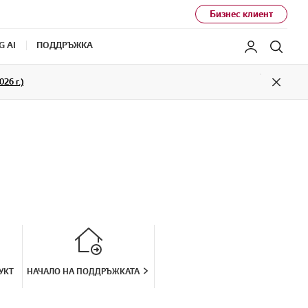
Бизнес клиент
G AI
ПОДДРЪЖКА
Моят LG
Търс
26 г.)
Close
УКТ
НАЧАЛО НА ПОДДРЪЖКАТА