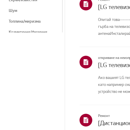
Шум
Опитай това-----
Топлина/миризма
гърба на телевиз
Козметични/физични
антенаИнсталирайт
Дистанционно
управление/бутони
Меню/Настройки
откриване на неиз
Свързване/инсталиране
Ако вашият LG тел
Начало/ThinQ/
Мрежа/Apps
като например см
устройство не мож
Продажби / Промоция /
Монтаж / Спецификация
Други
Ремонт