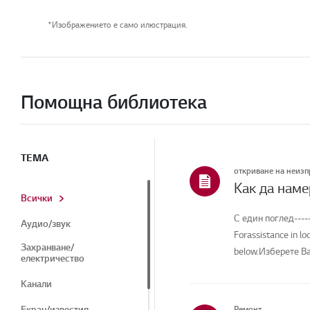
*Изображението е само илюстрация.
Помощна библиотека
ТЕМА
откриване на неиз
Как да наме
Всички
С един поглед-----
Аудио/звук
Forassistance in lo
Захранване/
below.Изберете Ва
електричество
Канали
Екран/известия
Ремонт