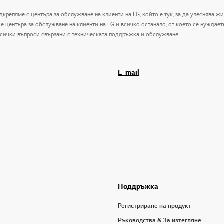
дкрепяме с центъра за обслужване на клиенти на LG, който е тук, за да улеснява ж
центъра за обслужване на клиенти на LG и всичко останало, от което се нуждаете 
 всички въпроси свързани с техническата поддръжка и обслужване.
E-mail
Поддръжка
Регистриране на продукт
Ръководства & За изтегляне