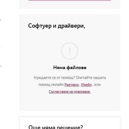
а
Софтуер и драйвери,
с интернет връзката
Няма файлове
Нуждаете се от помощ? Опитайте нашата
помощ онлайн
,
, или
Разговор
Имейл
Съгласуване на повикване.
елевизор?
Още няма решение?