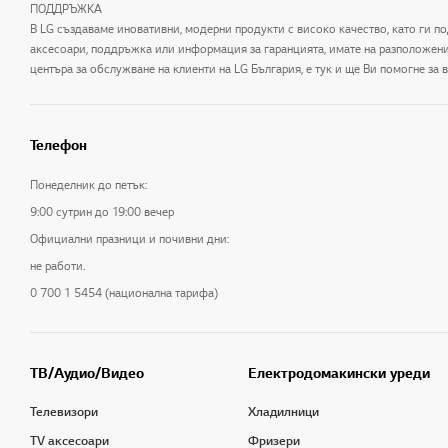
ПОДДРЪЖКА
В LG създаваме иновативни, модерни продукти с високо качество, като ги по
аксесоари, поддръжка или информация за гаранцията, имате на разположение 
центъра за обслужване на клиенти на LG България, е тук и ще Ви помогне за
Телефон
Понеделник до петък:
9:00 сутрин до 19:00 вечер
Официални празници и почивни дни:
не работи.
0 700 1 5454 (национална тарифа)
ТB/Аудио/Видео
Електродомакински уреди
Телевизори
Хладилници
TV аксесоари
Фризери