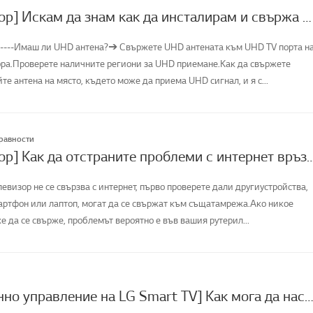
[LG телевизор] Искам да знам как да инсталирам и свържа цифрова антена (UHD) и да гледам телевизия
------Имаш ли UHD антена?➔ Свържете UHD антената към UHD TV порта н
ора.Проверете наличните региони за UHD приемане.Как да свържете
е антена на място, където може да приема UHD сигнал, и я с...
правности
[LG телевизор] Как да отстраните проблеми 
евизор не се свързва с интернет, първо проверете дали другиустройства,
артфон или лаптоп, могат да се свържат към същатамрежа.Ако никое
е да се свърже, проблемът вероятно е във вашия рутерил...
[Дистанционно управление на LG Smart TV] Как мога да настроя интегрирано дистанционно управление в смарт т