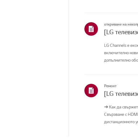
откриване на неиз
[LG телевиз
LG Channels е екс
включително нови
допълнително обор
Ремонт
[LG телевиз
➔ Как да свържет
Свързване с HDMI
дистанционното уп