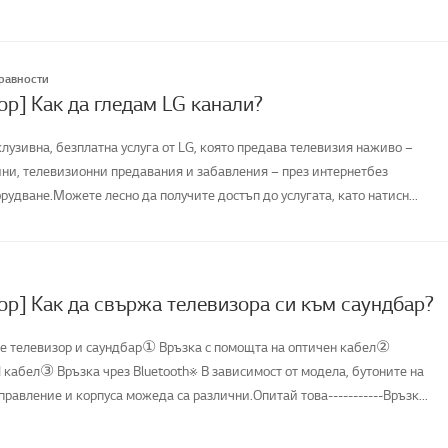
правности
ор] Как да гледам LG канали?
клузивна, безплатна услуга от LG, която предава телевизия наживо –
ни, телевизионни предавания и забавления – през интернетбез
удване.Можете лесно да получите достъп до услугата, като натисн...
ор] Как да свържа телевизора си към саундбар?
е телевизор и саундбар① Връзка с помощта на оптичен кабел②
 кабел③ Връзка чрез Bluetooth※ В зависимост от модела, бутоните на
равление и корпуса можеда са различни.Опитай това-----------Връзк...