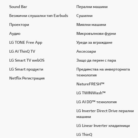
Sound Bar
Перални машини
Безжични слушалки тип Earbuds
Сушилни
Проектори
Миялни машини
Аудио
Микровълнови фурни
LG TONE Free App
Уреди за вграждане
LG AI ThinQ TV
Аксесоари
LG Smart TV webOS
Защо да перем с пара
LG Smart продукти
Предимства на инверторната
технология
Netflix Регистрация
NatureFRESH™
LG TWINWash™
LG AI DD™ технология
LG Inverter Direct Drive перални
машини
LG Linear Inverter хладилници
LG ThinQ