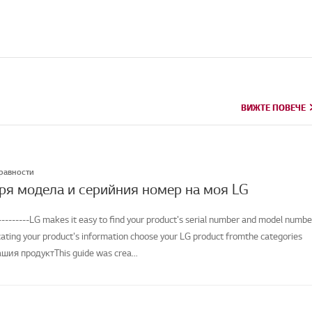
ВИЖТЕ ПОВЕЧЕ
ВИЖТЕ ПОВЕЧЕ
правности
ря модела и серийния номер на моя LG
--------LG makes it easy to find your product's serial number and model numbe
cating your product's information choose your LG product fromthe categories
шия продуктThis guide was crea...