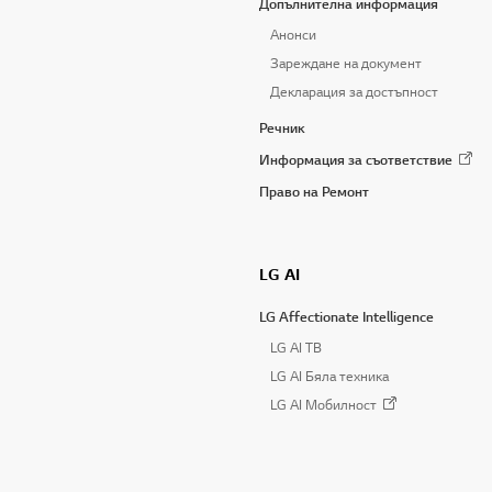
Допълнителна информация
Анонси
Зареждане на документ
Декларация за достъпност
Речник
Информация за съответствие
Право на Ремонт
LG AI
LG Affectionate Intelligence
LG AI TB
LG AI Бяла техника
LG AI Мобилност