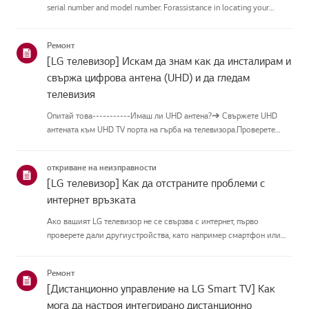
serial number and model number. Forassistance in locating your
product's information choose your LG product fromthe categories
below.Изберете Вашия продуктThis guide was crea...
Ремонт
[LG телевизор] Искам да знам как да инсталирам и
свържа цифрова антена (UHD) и да гледам
телевизия
Опитай това-----------Имаш ли UHD антена?➔ Свържете UHD
антената към UHD TV порта на гърба на телевизора.Проверете
наличните региони за UHD приемане.Как да свържете
антенаИнсталирайте антена на място, където може да приема
откриване на неизправности
UHD сигнал, и я с...
[LG телевизор] Как да отстраните проблеми с
интернет връзката
Ако вашият LG телевизор не се свързва с интернет, първо
проверете дали другиустройства, като например смартфон или
лаптоп, могат да се свържат към същатамрежа.Ако никое
устройство не може да се свърже, проблемът вероятно е във
Ремонт
вашия рутерил...
[Дистанционно управление на LG Smart TV] Как
мога да настроя интегрирано дистанционно