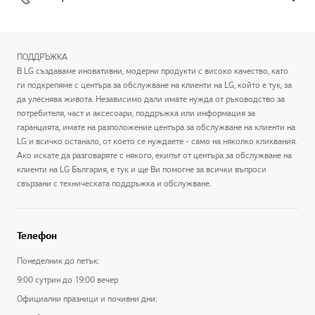
ПОДДРЪЖКА
В LG създаваме иновативни, модерни продукти с високо качество, като
ги подкрепяме с центъра за обслужване на клиенти на LG, който е тук, за
да улеснява живота. Независимо дали имате нужда от ръководство за
потребителя, част и аксесоари, поддръжка или информация за
гаранцията, имате на разположение центъра за обслужване на клиенти на
LG и всичко останало, от което се нуждаете - само на няколко кликвания.
Ако искате да разговаряте с някого, екипът от центъра за обслужване на
клиенти на LG България, е тук и ще Ви помогне за всички въпроси
свързани с техническата поддръжка и обслужване.
Телефон
Понеделник до петък:
9:00 сутрин до 19:00 вечер
Официални празници и почивни дни: