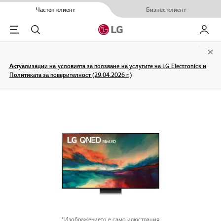
Частен клиент
Бизнес клиент
Menu
Търсене
Моят L
Clo
Актуализации на условията за ползване на услугите на LG Electronics и
Политиката за поверителност (29.04.2026 г.)
*Изображението е само илюстрация.