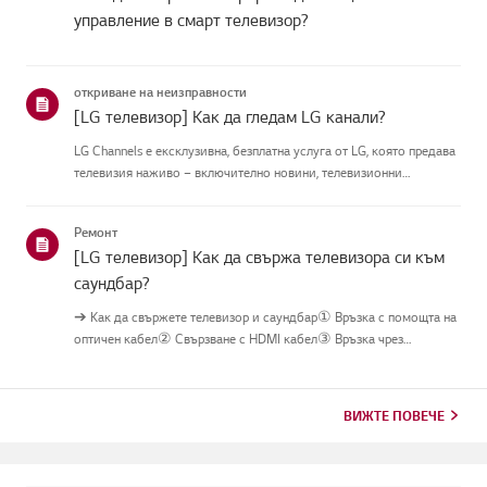
управление в смарт телевизор?
откриване на неизправности
[LG телевизор] Как да гледам LG канали?
LG Channels е ексклузивна, безплатна услуга от LG, която предава
телевизия наживо – включително новини, телевизионни
предавания и забавления – през интернетбез допълнително
оборудване.Можете лесно да получите достъп до услугата, като
Ремонт
натисн...
[LG телевизор] Как да свържа телевизора си към
саундбар?
➔ Как да свържете телевизор и саундбар① Връзка с помощта на
оптичен кабел② Свързване с HDMI кабел③ Връзка чрез
Bluetooth※ В зависимост от модела, бутоните на дистанционното
управление и корпуса можеда са различни.Опитай това-----------
Връзк...
ВИЖТЕ ПОВЕЧЕ