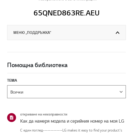
65QNED863RE.AEU
МЕНЮ „ПОДДРЪЖКА“
Помощна библиотека
ТЕМА
откриване на неизправности
Как да намеря модела и серийния номер на моя LG
С един поглед-------------LG makes it easy to find your product's