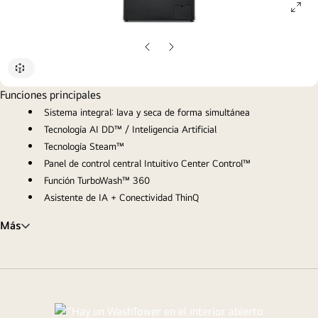
ope
gall
pop
Diapositiva
Siguiente
anterior
diapositiva
Funciones principales
Sistema integral: lava y seca de forma simultánea
Tecnología AI DD™ / Inteligencia Artificial
Tecnología Steam™
Panel de control central Intuitivo Center Control™
Función TurboWash™ 360
Asistente de IA + Conectividad ThinQ
Más