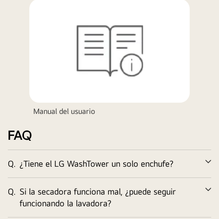
de
piezas
y
kits.
Manual del usuario
FAQ
Q.
¿Tiene el LG WashTower un solo enchufe?
Am
Q.
Si la secadora funciona mal, ¿puede seguir
Am
funcionando la lavadora?