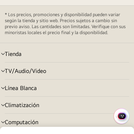
* Los precios, promociones y disponibilidad pueden variar
según la tienda y sitio web. Precios sujetos a cambio sin
previo aviso. Las cantidades son limitadas. Verifique con sus
minoristas locales el precio final y la disponibilidad.
Tienda
cambiar
de
menú
TV/Audio/Video
cambiar
de
menú
Línea Blanca
cambiar
de
menú
Climatización
cambiar
de
MENÚ
menú
Computación
cambiar
RÁPI
de