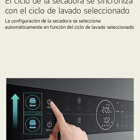
El ciclo de la secadora se sincroniza
ancho
con el ciclo de lavado seleccionado
longitud
1655
La configuración de la secadora se selecciona
mm,
automáticamente en función del ciclo de lavado seleccionado.
vista
lateral
margen
de
espacio
10
cm,
lavadora
sección
transversal
66
cm,
sección
transversal
+