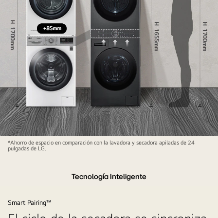
Tamaño
*Ahorro de espacio en comparación con la lavadora y secadora apiladas de 24
pulgadas de LG.
de
la
lavadora
Tecnología Inteligente
600
mm
Smart Pairing™
de