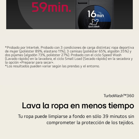
''Lavadora
de
*Probado por Intertek. Probado con 3 condiciones de carga distintas: ropa deportiva
de mujer (poliéster 89%, elastano 11%), 3 camisas (poliéster 65%, algodón 35%) y
torre
dos pijamas (algodón 73%, poliéster 27%). Probado con el ciclo Speed Wash
(Lavado rápido) en la lavadora, el ciclo Small Load (Secado rápido) en la secadora y
que
la opción «Preparar para secar».
*Los resultados pueden variar según las prendas y el entorno.
ahorra
tiempo
lavando
y
TurboWash™360
secando
Lava la ropa en menos tiempo
al
mismo
Tu ropa puede limpiarse a fondo en sólo 39 minutos sin
tiempo
comprometer la protección de los tejidos.