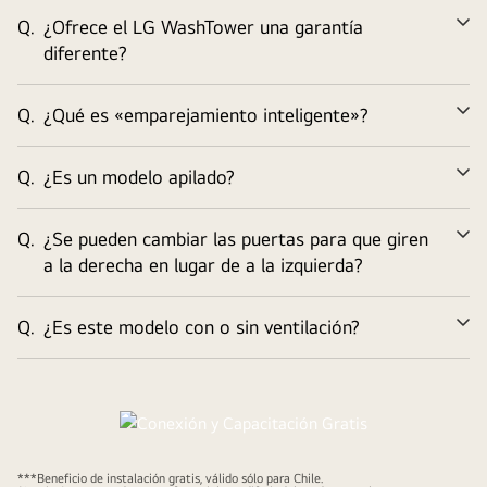
Q.
¿Ofrece el LG WashTower una garantía
Am
diferente?
Q.
¿Qué es «emparejamiento inteligente»?
Am
Q.
¿Es un modelo apilado?
Am
Q.
¿Se pueden cambiar las puertas para que giren
Am
a la derecha en lugar de a la izquierda?
Q.
¿Es este modelo con o sin ventilación?
Am
Conexión y Capacitación Gratis
***Beneficio de instalación gratis, válido sólo para Chile.