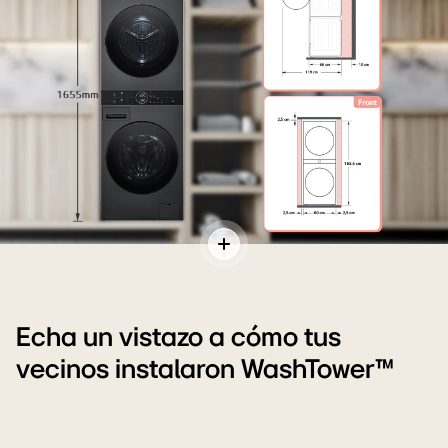
medir
Lavadora
Cambiar
de
contenidos
600
mm
Echa un vistazo a cómo tus
con
vecinos instalaron WashTower™
espacios
recomendados;
en
el