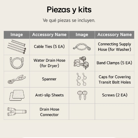
lavadero,
Piezas y kits
un
Ve qué piezas se incluyen.
teléfono
muestra
mantenimiento
y
uso
de
energía
vía
WiFi.
Imágenes
detalladas