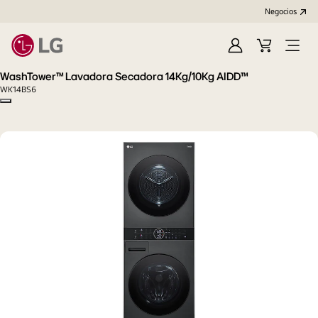
Negocios
Iniciar
Carrito
Open
sesión/Regístrat
de
Menu
WashTower™ Lavadora Secadora 14Kg/10Kg AIDD™
compras
WK14BS6
Copy model name