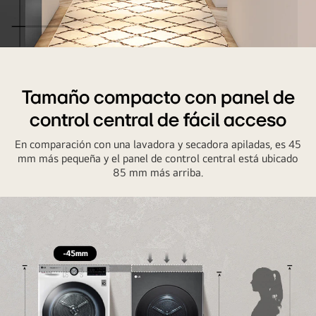
Torre
de
lavado
Tamaño compacto con panel de
instalada
control central de fácil acceso
en
el
En comparación con una lavadora y secadora apiladas, es 45
lavadero
mm más pequeña y el panel de control central está ubicado
85 mm más arriba.
de
la
terraza