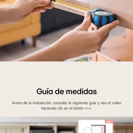
Comprobación
de
las
medidas
Guía de medidas
del
escritorio
Antes de la instalación, consulte la siguiente guía y vea el vídeo
con
haciendo clic en el botón «+».
una
cinta
de