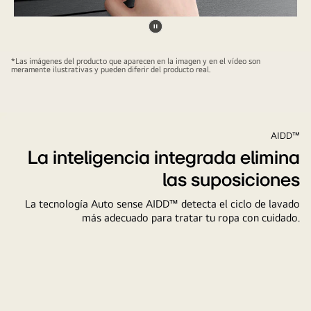
puerta
118
Pausar
cm,
video
vista
*Las imágenes del producto que aparecen en la imagen y en el vídeo son
meramente ilustrativas y pueden diferir del producto real.
frontal
margen
de
espacio
AIDD™
superior
La inteligencia integrada elimina
2,5
las suposiciones
cm,
ambos
La tecnología Auto sense AIDD™ detecta el ciclo de lavado
lados
más adecuado para tratar tu ropa con cuidado.
margen
de
espacio
2,5',
'Una