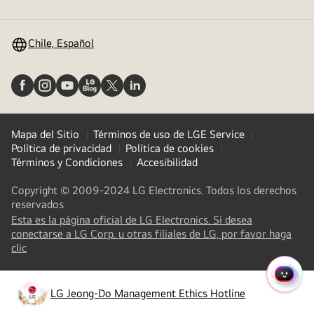
de
menú
Chile, Español
Mapa del Sitio
Términos de uso de LGE Service
Política de privacidad
Política de cookies
Términos y Condiciones
Accesibilidad
Copyright © 2009-2024 LG Electronics. Todos los derechos
reservados
Esta es la página oficial de LG Electronics. Si desea
conectarse a LG Corp. u otras filiales de LG, por favor haga
(
opens
clic
in
a
MENÚ
new
LG Jeong-Do Management Ethics Hotline
RÁPI
(
opens
tab
)
in