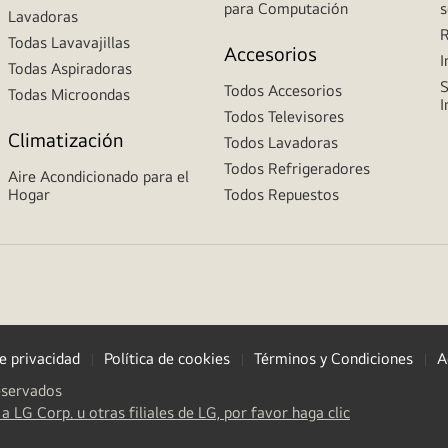
para Computación
s
Lavadoras
R
Todas Lavavajillas
Accesorios
I
Todas Aspiradoras
S
Todos Accesorios
Todas Microondas
I
Todos Televisores
Climatización
Todos Lavadoras
Todos Refrigeradores
Aire Acondicionado para el
Hogar
Todos Repuestos
de privacidad
Política de cookies
Términos y Condiciones
A
eservados
(
opens
a LG Corp. u otras filiales de LG, por favor haga clic
in