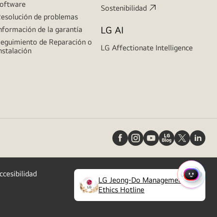
oftware
Sostenibilidad
esolución de problemas
LG AI
nformación de la garantía
eguimiento de Reparación o
LG Affectionate Intelligence
nstalación
ccesibilidad
MENÚ
LG Jeong-Do Management
(
opens
Ethics Hotline
RÁPIDO
in
a