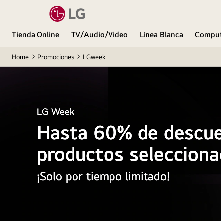
Tienda Online
TV/Audio/Video
Línea Blanca
Comput
Home
Promociones
LGweek
LG Week
Hasta 60% de descu
productos seleccion
¡Solo por tiempo limitado!