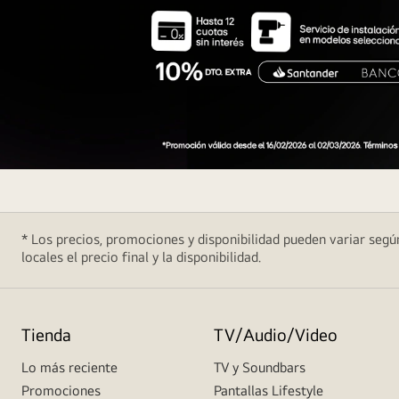
10%
de
descuento
* Los precios, promociones y disponibilidad pueden variar según
extra
locales el precio final y la disponibilidad.
con
tarjetas
Santander,
Itaú
Tienda
TV/Audio/Video
y
Lo más reciente
TV y Soundbars
Banco
Promociones
Pantallas Lifestyle
BICE