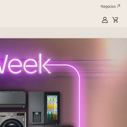
Negocios
MyLG
Carrit
de
compr