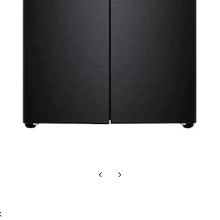
Diapositiva
Siguiente
anterior
diapositiva
Diapositiva