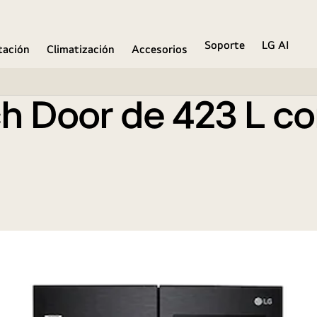
Door in Door ® Slim
Soporte
LG AI
ación
Climatización
Accesorios
ch Door de 423 L c