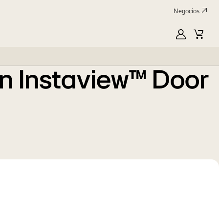
Negocios
MyLG
Carrit
de
compr
on Instaview™ Door