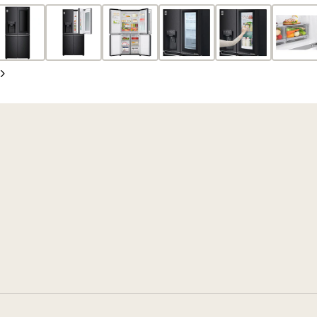
anterior
Siguiente
diapositiva