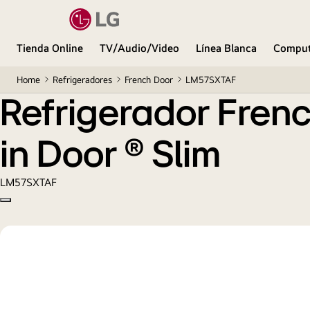
Refrigerador French Door de 423 L con Instaview™ 
Tienda Online
TV/Audio/Video
Línea Blanca
Comput
Home
Refrigeradores
French Door
LM57SXTAF
Refrigerador Fren
in Door ® Slim
LM57SXTAF
Copy model name