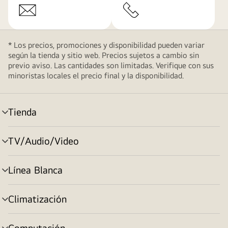
* Los precios, promociones y disponibilidad pueden variar
según la tienda y sitio web. Precios sujetos a cambio sin
previo aviso. Las cantidades son limitadas. Verifique con sus
minoristas locales el precio final y la disponibilidad.
Tienda
cambiar
de
menú
TV/Audio/Video
cambiar
de
menú
Línea Blanca
cambiar
de
menú
Climatización
cambiar
de
menú
Computación