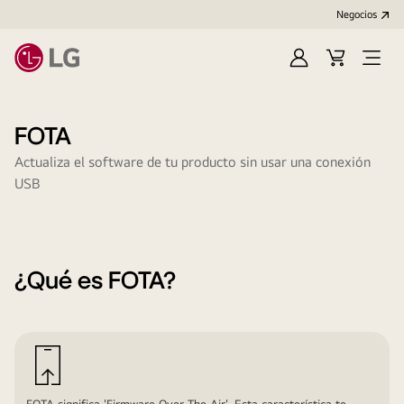
Negocios
Iniciar
Carrito
Open
sesión/Regístrat
de
Menu
compras
FOTA
Actualiza el software de tu producto sin usar una conexión
USB
¿Qué es FOTA?