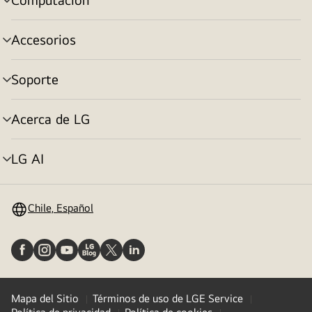
cambiar
de
menú
Accesorios
cambiar
de
menú
Soporte
cambiar
de
menú
Acerca de LG
cambiar
de
menú
LG AI
cambiar
de
menú
Chile, Español
Mapa del Sitio
Términos de uso de LGE Service