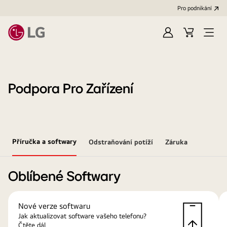
Pro podnikání
Přihlásit
Váš
Open
se
košík
Menu
Podpora Pro Zařízení
Příručka a softwary
Odstraňování potíží
Záruka
Oblíbené Softwary
Nové verze softwaru
Jak aktualizovat software vašeho telefonu?
Čtěte dál.