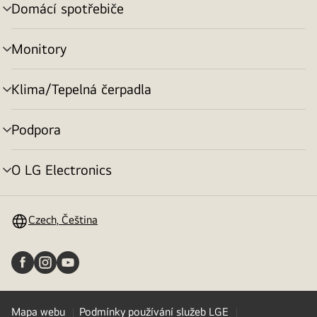
Domácí spotřebiče
přepínání
menu
Monitory
přepínání
menu
Klima/Tepelná čerpadla
přepínání
menu
Podpora
přepínání
menu
O LG Electronics
přepínání
menu
Czech, Čeština
Mapa webu
Podmínky používání služeb LGE