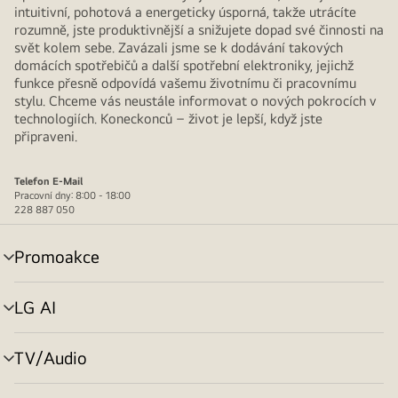
intuitivní, pohotová a energeticky úsporná, takže utrácíte
rozumně, jste produktivnější a snižujete dopad své činnosti na
svět kolem sebe. Zavázali jsme se k dodávání takových
domácích spotřebičů a další spotřební elektroniky, jejichž
funkce přesně odpovídá vašemu životnímu či pracovnímu
stylu. Chceme vás neustále informovat o nových pokrocích v
technologiích. Koneckonců – život je lepší, když jste
připraveni.
Telefon
E-Mail
Pracovní dny: 8:00 - 18:00
228 887 050
Promoakce
přepínání
menu
LG AI
přepínání
menu
TV/Audio
přepínání
menu