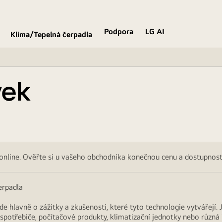
Podpora
LG AI
Klima/Tepelná čerpadla
vek
 online. Ověřte si u vašeho obchodníka konečnou cenu a dostupnost
erpadla
Jde hlavně o zážitky a zkušenosti, které tyto technologie vytvářejí.
í spotřebiče, počítačové produkty, klimatizační jednotky nebo různá