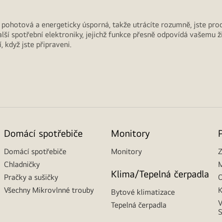
ní, pohotová a energeticky úsporná, takže utrácíte rozumně, jste pro
lší spotřební elektroniky, jejichž funkce přesně odpovídá vašemu 
 když jste připraveni.
Domácí spotřebiče
Monitory
Domácí spotřebiče
Monitory
Z
Chladničky
M
Klima/Tepelná čerpadla
Pračky a sušičky
O
Všechny Mikrovlnné trouby
K
Bytové klimatizace
V
Tepelná čerpadla
S