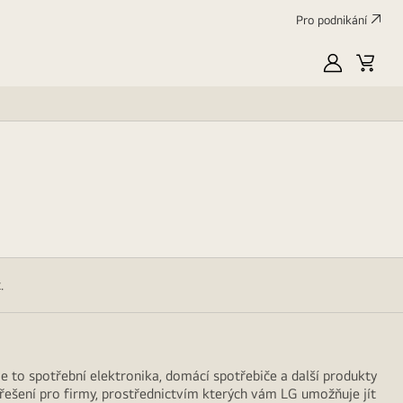
Pro podnikání
Moje
Váš
LG
košík
.
 Je to spotřební elektronika, domácí spotřebiče a další produkty
 řešení pro firmy, prostřednictvím kterých vám LG umožňuje jít