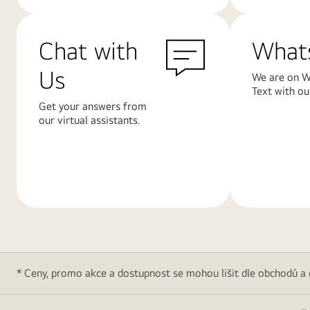
Chat with
What
Us
We are on W
Text with ou
Get your answers from
our virtual assistants.
Další
Další
informace
informace
* Ceny, promo akce a dostupnost se mohou lišit dle obchodů a