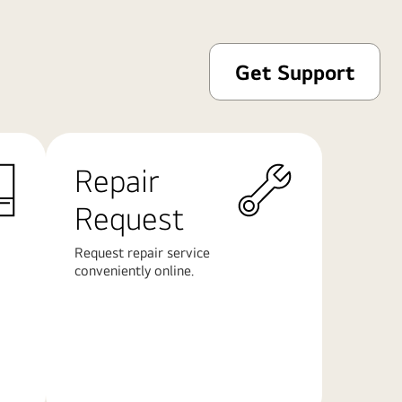
Get Support
Repair
Request
Request repair service
conveniently online.
Další
informace