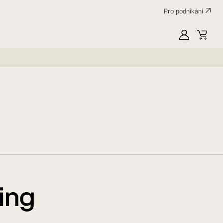
Pro podnikání
Moje
Váš
LG
košík
ing