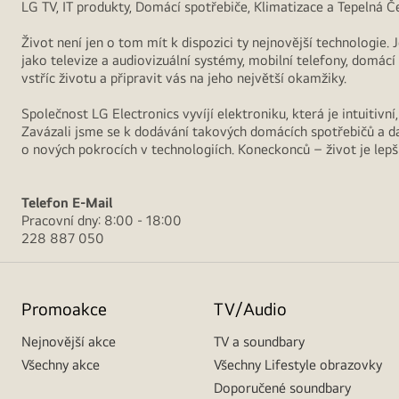
LG TV, IT produkty, Domácí spotřebiče, Klimatizace a Tepelná Č
Život není jen o tom mít k dispozici ty nejnovější technologie. 
jako televize a audiovizuální systémy, mobilní telefony, domác
vstříc životu a připravit vás na jeho největší okamžiky.
Společnost LG Electronics vyvíjí elektroniku, která je intuitiv
Zavázali jsme se k dodávání takových domácích spotřebičů a da
o nových pokrocích v technologiích. Koneckonců – život je lepší,
Telefon
E-Mail
Pracovní dny: 8:00 - 18:00
228 887 050
Promoakce
TV/Audio
Nejnovější akce
TV a soundbary
Všechny akce
Všechny Lifestyle obrazovky
Doporučené soundbary