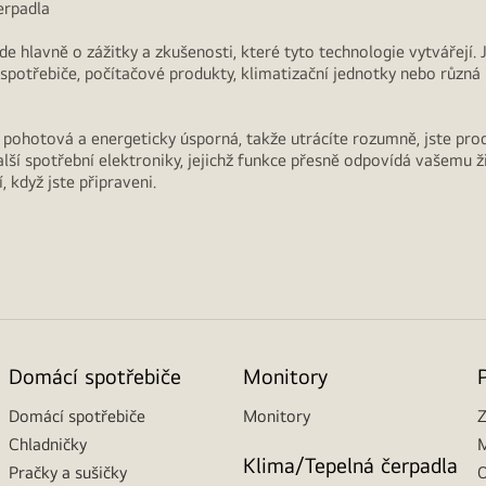
erpadla
Jde hlavně o zážitky a zkušenosti, které tyto technologie vytvářejí.
í spotřebiče, počítačové produkty, klimatizační jednotky nebo různá
ní, pohotová a energeticky úsporná, takže utrácíte rozumně, jste pro
lší spotřební elektroniky, jejichž funkce přesně odpovídá vašemu 
 když jste připraveni.
Domácí spotřebiče
Monitory
Domácí spotřebiče
Monitory
Z
Chladničky
M
Klima/Tepelná čerpadla
Pračky a sušičky
O