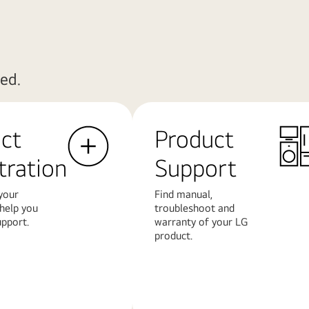
ed.
ct
Product
tration
Support
your
Find manual,
 help you
troubleshoot and
upport.
warranty of your LG
product.
Další
informace