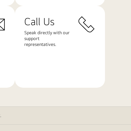
Call Us
Speak directly with our
support
representatives.
Další
informace
.