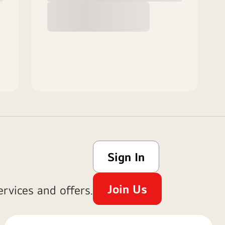
Sign In
Join Us
rvices and offers.