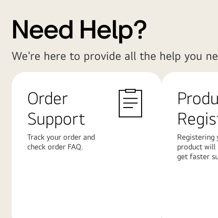
Need Help?
We're here to provide all the help you ne
Order
Produ
Support
Regis
Track your order and
Registering 
check order FAQ.
product will
get faster s
Další
Další
informace
informace