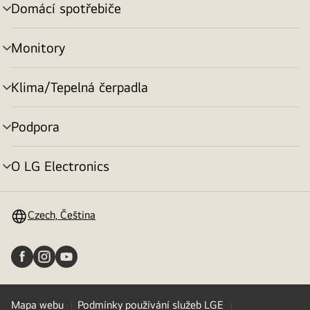
Domácí spotřebiče
přepínání
menu
Monitory
přepínání
menu
Klima/Tepelná čerpadla
přepínání
menu
Podpora
přepínání
menu
O LG Electronics
přepínání
menu
Czech, Čeština
Mapa webu
Podmínky používání služeb LGE