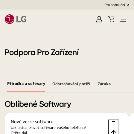
Pro podnikání
Přihlásit
Váš
Open
se
košík
Menu
Podpora Pro Zařízení
Příručka a softwary
Odstraňování potíží
Záruka
Oblíbené Softwary
Nové verze softwaru
Jak aktualizovat software vašeho telefonu?
Čtěte dál.