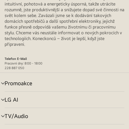
intuitivní, pohotová a energeticky úsporná, takže utrácíte
rozumně, jste produktivnější a snižujete dopad své činnosti na
svět kolem sebe. Zavázali jsme se k dodávání takových
domácích spotřebičů a další spotřební elektroniky, jejichž
funkce přesně odpovídá vašemu životnímu či pracovnímu
stylu. Chceme vás neustále informovat o nových pokrocích v
technologiích. Koneckonců – život je lepší, když jste
připraveni.
Telefon
E-Mail
Pracovní dny: 8:00 - 18:00
228 887 050
Promoakce
přepínání
menu
LG AI
přepínání
menu
TV/Audio
přepínání
menu