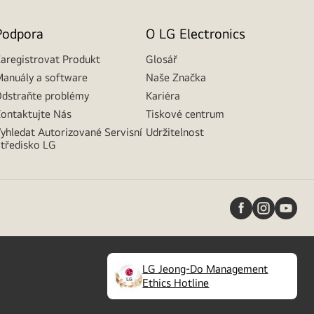
Podpora
O LG Electronics
aregistrovat Produkt
Glosář
anuály a software
Naše Značka
dstraňte problémy
Kariéra
ontaktujte Nás
Tiskové centrum
yhledat Autorizované Servisní
Udržitelnost
tředisko LG
LG Jeong-Do Management
(
opens
Ethics Hotline
in
a