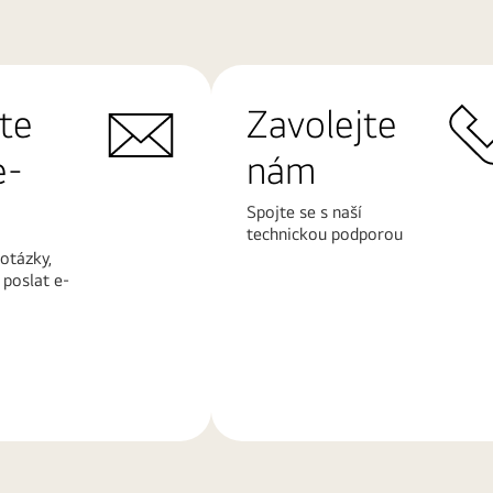
te
Zavolejte
e-
nám
Spojte se s naší
technickou podporou
otázky,
poslat e-
Další
informace