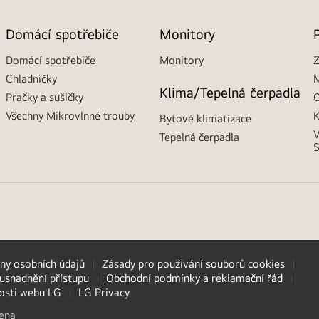
Domácí spotřebiče
Monitory
Domácí spotřebiče
Monitory
Z
Chladničky
M
Klima/Tepelná čerpadla
Pračky a sušičky
O
Všechny Mikrovlnné trouby
K
Bytové klimatizace
V
Tepelná čerpadla
S
ny osobních údajů
Zásady pro používání souborů cookies
usnadnění přístupu
Obchodní podmínky a reklamační řád
nosti webu LG
LG Privacy
zena