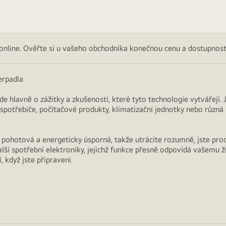
 online. Ověřte si u vašeho obchodníka konečnou cenu a dostupnost
erpadla
Jde hlavně o zážitky a zkušenosti, které tyto technologie vytvářejí.
í spotřebiče, počítačové produkty, klimatizační jednotky nebo různá
ní, pohotová a energeticky úsporná, takže utrácíte rozumně, jste pro
lší spotřební elektroniky, jejichž funkce přesně odpovídá vašemu 
 když jste připraveni.