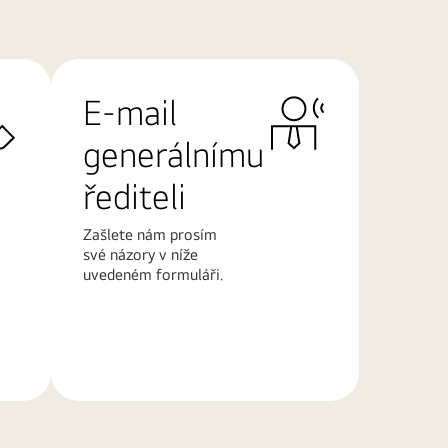
E-mail
generálnímu
řediteli
Zašlete nám prosím
své názory v níže
uvedeném formuláři.
Další
informace