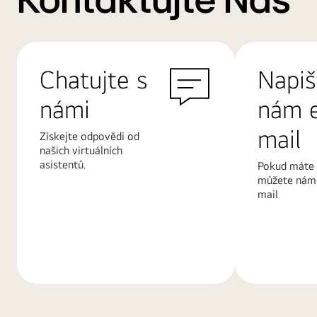
Kontaktujte Nás
Chatujte s
Napiš
námi
nám 
mail
Získejte odpovědi od
našich virtuálních
asistentů.
Pokud máte 
můžete nám 
mail
Další
Další
informace
informace