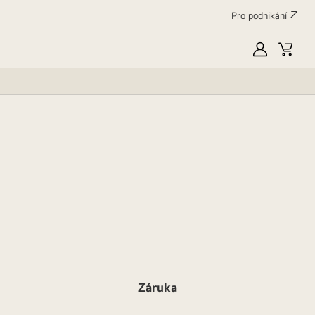
Pro podnikání
Moje
Váš
LG
košík
Záruka