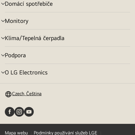
Domácí spotřebiče
přepínání
menu
Monitory
přepínání
menu
Klima/Tepelná čerpadla
přepínání
menu
Podpora
přepínání
menu
O LG Electronics
přepínání
menu
Czech, Čeština
Mapa webu
Podmínky používání služeb LGE