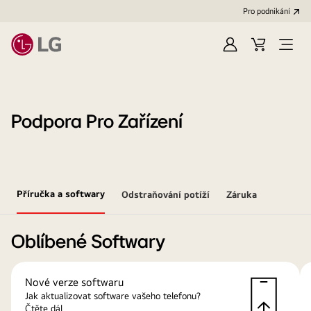
Pro podnikání
Přihlásit
Váš
Open
se
košík
Menu
Podpora Pro Zařízení
Příručka a softwary
Odstraňování potíží
Záruka
Oblíbené Softwary
Nové verze softwaru
Jak aktualizovat software vašeho telefonu?
Čtěte dál.