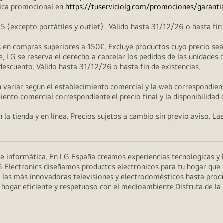
ica promocional en
https://tuserviciolg.com/promociones/garanti
excepto portátiles y outlet). Válido hasta 31/12/26 o hasta fin 
en compras superiores a 150€. Excluye productos cuyo precio sea i
, LG se reserva el derecho a cancelar los pedidos de las unidades 
 descuento. Válido hasta 31/12/26 o hasta fin de existencias.
 variar según el establecimiento comercial y la web correspondient
miento comercial correspondiente el precio final y la disponibilidad
la tienda y en línea. Precios sujetos a cambio sin previo aviso. La
n e informática. En LG España creamos experiencias tecnológicas y
G Electronics diseñamos productos electrónicos para tu hogar que se
 las más innovadoras televisiones y electrodomésticos hasta prod
un hogar eficiente y respetuoso con el medioambiente.Disfruta de l