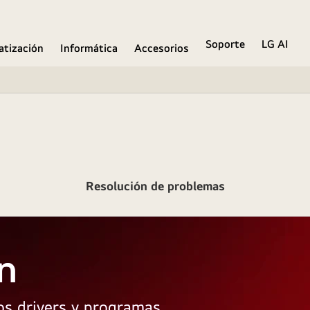
Soporte
LG AI
atización
Informática
Accesorios
Resolución de problemas
n
los drivers y programas