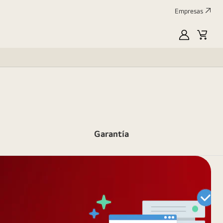
Empresas
MyLG
Carrit
de
compr
Garantía