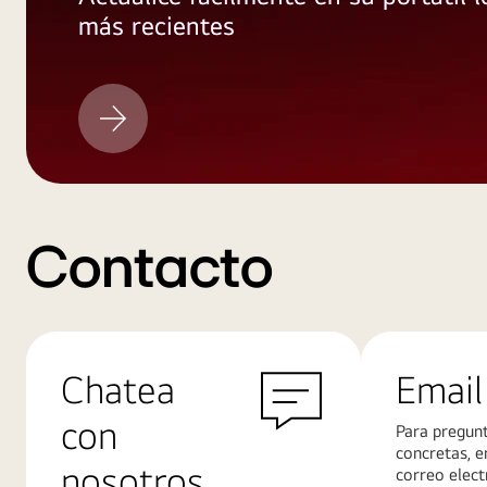
más recientes
LG
actualización
Contacto
Chatea
Email
con
Para pregun
concretas, e
nosotros
correo elect