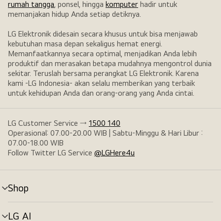
rumah tangga
, ponsel, hingga
komputer
hadir untuk
memanjakan hidup Anda setiap detiknya.
LG Elektronik didesain secara khusus untuk bisa menjawab
kebutuhan masa depan sekaligus hemat energi.
Memanfaatkannya secara optimal, menjadikan Anda lebih
produktif dan merasakan betapa mudahnya mengontrol dunia
sekitar. Teruslah bersama perangkat LG Elektronik. Karena
kami -LG Indonesia- akan selalu memberikan yang terbaik
untuk kehidupan Anda dan orang-orang yang Anda cintai.
LG Customer Service →
1500 140
Operasional: 07.00-20.00 WIB | Sabtu-Minggu & Hari Libur :
07.00-18.00 WIB
Follow Twitter LG Service
@LGHere4u
Shop
tombol
menu
LG AI
tombol