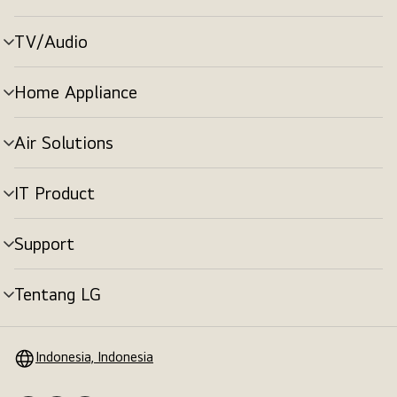
menu
TV/Audio
tombol
menu
Home Appliance
tombol
menu
Air Solutions
tombol
menu
IT Product
tombol
menu
Support
tombol
menu
Tentang LG
tombol
menu
Indonesia, Indonesia