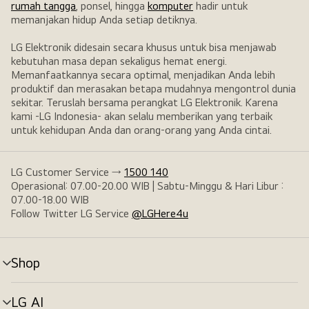
rumah tangga
, ponsel, hingga
komputer
hadir untuk
memanjakan hidup Anda setiap detiknya.
LG Elektronik didesain secara khusus untuk bisa menjawab
kebutuhan masa depan sekaligus hemat energi.
Memanfaatkannya secara optimal, menjadikan Anda lebih
produktif dan merasakan betapa mudahnya mengontrol dunia
sekitar. Teruslah bersama perangkat LG Elektronik. Karena
kami -LG Indonesia- akan selalu memberikan yang terbaik
untuk kehidupan Anda dan orang-orang yang Anda cintai.
LG Customer Service →
1500 140
Operasional: 07.00-20.00 WIB | Sabtu-Minggu & Hari Libur :
07.00-18.00 WIB
Follow Twitter LG Service
@LGHere4u
Shop
tombol
menu
LG AI
tombol