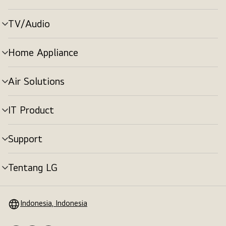
menu
TV/Audio
tombol
menu
Home Appliance
tombol
menu
Air Solutions
tombol
menu
IT Product
tombol
menu
Support
tombol
menu
Tentang LG
tombol
menu
Indonesia, Indonesia